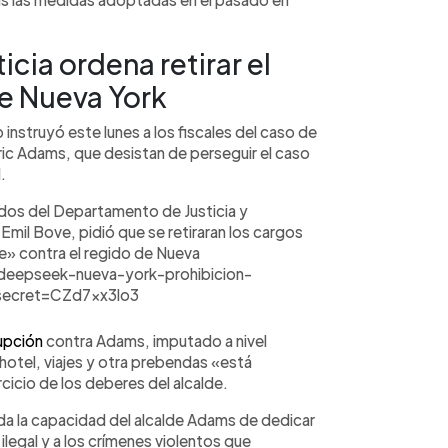
cia ordena retirar el
de Nueva York
nstruyó este lunes a los fiscales del caso de
ric Adams, que desistan de perseguir el caso
.
dos del Departamento de Justicia y
il Bove, pidió que se retiraran los cargos
» contra el regido de Nueva
eepseek-nueva-york-prohibicion-
secret=CZd7xx3lo3
upción
contra Adams, imputado a nivel
hotel, viajes y otra prebendas «está
rcicio de los deberes del alcalde.
da la capacidad del alcalde Adams de dedicar
 ilegal y a los crímenes violentos que