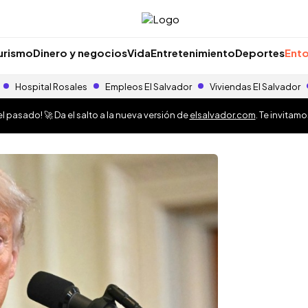
urismo
Dinero y negocios
Vida
Entretenimiento
Deportes
Ento
Hospital Rosales
Empleos El Salvador
Viviendas El Salvador
 pasado! 🚀 Da el salto a la nueva versión de
elsalvador.com
. Te invitam