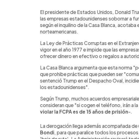
0:00
Facebook
Twitter
►
Escuchar artículo
El presidente de Estados Unidos, Donald Trum
las empresas estadounidenses sobornar a func
según el inquilino de la Casa Blanca, acotab
norteamericanas.
La Ley de Prácticas Corruptas en el Extranjero
vigor en el año 1977 e impide que las empres
ofrecer dinero en efectivo o regalos a autor
La Casa Blanca argumenta que esta norma "pe
que prohibe prácticas que pueden ser "comune
sentenció Trump en el Despacho Oval, incidi
los estadounidenses".
Según Trump, muchos acuerdos empresariale
consideran que "si cogen el teléfono, irán a la
violar la FCPA es de 15 años de prisión
-.
La derogación llega además acompañada de una
Bondi
, para que paralice todos los procesos
'hoja de ruta'. La Administración revisará to