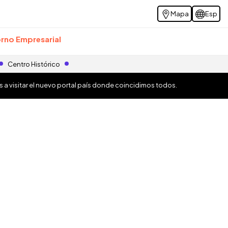
Mapa
Esp
rno Empresarial
Centro Histórico
os a visitar el nuevo portal país donde coincidimos todos.