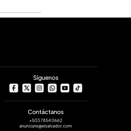
Síguenos
Contáctanos
+503 7854 0662
anunciate@elsalvador.com