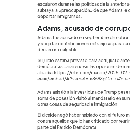
escalaron durante las políticas de la anterior 
subraya la «preocupación» de que Adams le 
deportar inmigrantes.
Adams, acusado de corrup
Adams fue acusado en septiembre de soborno,
y aceptar contribuciones extranjeras para su
declaró no culpable.
Su juicio estaba previsto para abril, justo ant
demócratas para renovar las opciones de man
alcaldía.https://efe.com/mundo/2025-02-
eeuu/embed/#?secret=m8688gOoLr#?se
Adams asistió a la investidura de Trump pese 
toma de posesión visitó al mandatario en su 
otras cosas de seguridad e inmigración.
El alcalde negó haber hablado con el futuro m
contra aquellos que lo han criticado por reun
parte del Partido Demócrata.