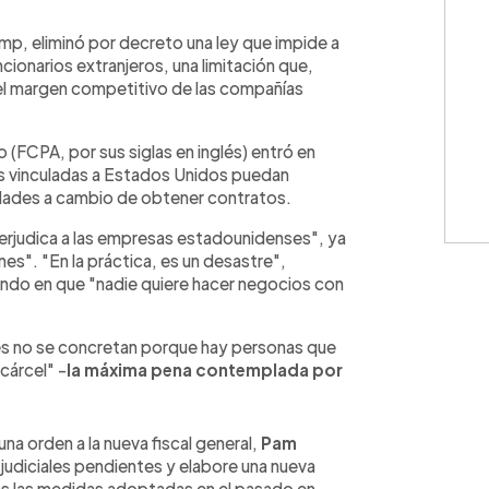
WhatsApp
Copiar link
p, eliminó por decreto una ley que impide a
ionarios extranjeros, una limitación que,
a el margen competitivo de las compañías
 (FCPA, por sus siglas en inglés) entró en
as vinculadas a Estados Unidos puedan
idades a cambio de obtener contratos.
rjudica a las empresas estadounidenses", ya
s". "En la práctica, es un desastre",
endo en que "nadie quiere hacer negocios con
s no se concretan porque hay personas que
 cárcel" -
la máxima pena contemplada por
 orden a la nueva fiscal general,
Pam
 judiciales pendientes y elabore una nueva
das las medidas adoptadas en el pasado en