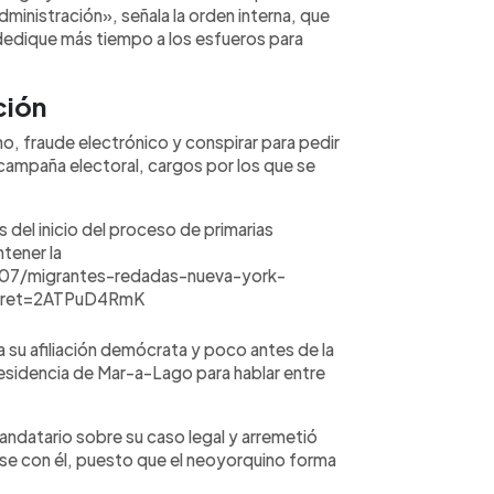
administración», señala la orden interna, que
dedique más tiempo a los esfueros para
ción
 fraude electrónico y conspirar para pedir
 campaña electoral, cargos por los que se
es del inicio del proceso de primarias
tener la
07/migrantes-redadas-nueva-york-
cret=2ATPuD4RmK
a su afiliación demócrata y poco antes de la
residencia de Mar-a-Lago para hablar entre
andatario sobre su caso legal y arremetió
irse con él, puesto que el neoyorquino forma