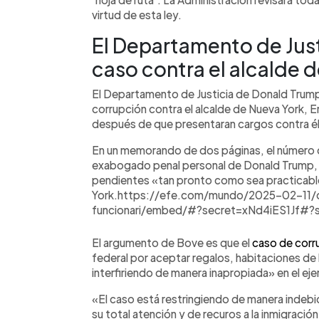
virtud de esta ley.
El Departamento de Justi
caso contra el alcalde 
El Departamento de Justicia de Donald Trump i
corrupción contra el alcalde de Nueva York, E
después de que presentaran cargos contra él
En un memorando de dos páginas, el número 
exabogado penal personal de Donald Trump, Em
pendientes «tan pronto como sea practicable
York.https://efe.com/mundo/2025-02-11/d
funcionari/embed/#?secret=xNd4iES1Jf#?
El argumento de Bove es que el
caso de corr
federal por aceptar regalos, habitaciones de 
interfiriendo de manera inapropiada» en el eje
«El caso está restringiendo de manera indebi
su total atención y de recuros a la inmigración