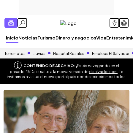
Inicio
Noticias
Turismo
Dinero y negocios
Vida
Entretenim
Terremotos
Lluvias
Hospital Rosales
Empleos El Salvador
CONTENIDO DE ARCHIVO:
¡Estás navegando en el
pasado! 🚀 Da el salto a la nueva versión de
elsalvador.com
. Te
invitamos a visitar el nuevo portal país donde coincidimos todos.