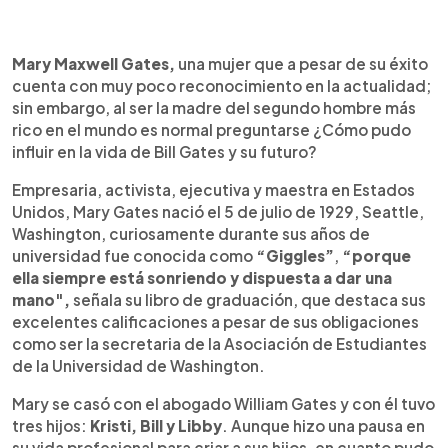
0:00
►
Escuchar artículo
Mary Maxwell Gates,
una mujer que a pesar de su éxito
cuenta con muy poco reconocimiento en la actualidad;
sin embargo, al ser la madre del segundo hombre más
rico en el mundo es normal preguntarse ¿Cómo pudo
influir en la vida de Bill Gates y su futuro?
Empresaria, activista, ejecutiva y maestra en Estados
Unidos, Mary Gates nació el 5 de julio de 1929, Seattle,
Washington, curiosamente durante sus años de
universidad fue conocida como
“Giggles”
,
“porque
ella siempre está sonriendo y dispuesta a dar una
mano",
señala su libro de graduación, que destaca sus
excelentes calificaciones a pesar de sus obligaciones
como ser la secretaria de la Asociación de Estudiantes
de la Universidad de Washington.
Mary se casó con el abogado William Gates y con él tuvo
tres hijos:
Kristi, Bill y Libby
. Aunque hizo una pausa en
su vida profesional para criar a sus hijos, en cuanto pudo