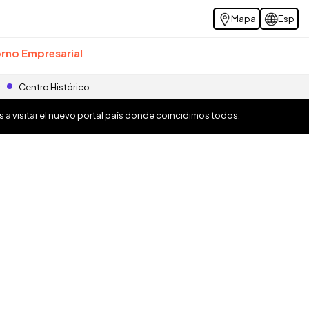
Mapa
Esp
rno Empresarial
r
Centro Histórico
os a visitar el nuevo portal país donde coincidimos todos.