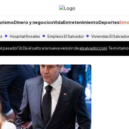
urismo
Dinero y negocios
Vida
Entretenimiento
Deportes
Ento
as
Hospital Rosales
Empleos El Salvador
Viviendas El Salvado
 pasado! 🚀 Da el salto a la nueva versión de
elsalvador.com
. Te invitam