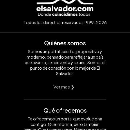
Todos los derechos reservados 1999-2026
Quiénes somos
Somos un portal abierto, propositivo y
moderno, pensado para reflejar a un país
que avanza, se reinventa y se une. Somos el
punto de conexión con lo mejor de El
Salvador.
Ver mas ❯
Qué ofrecemos
Te ofrecemos un portal que evoluciona
contigo. Que informa, pero también
inspira. Que te representa. Mostramos de lo