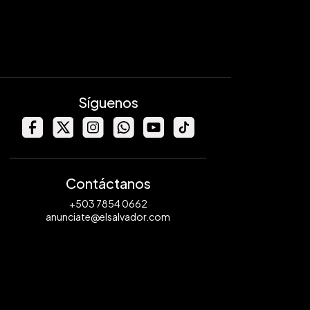
Síguenos
Contáctanos
+503 7854 0662
anunciate@elsalvador.com