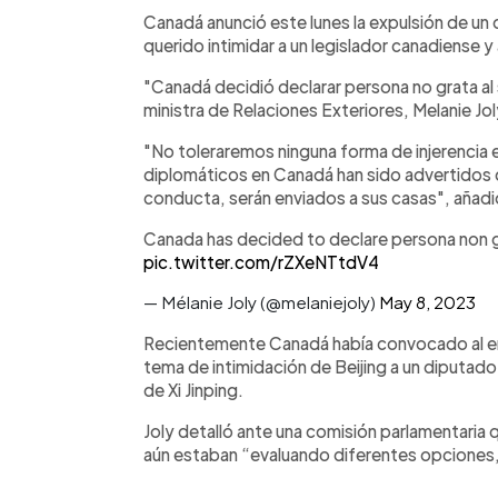
Facebook
Twitter
►
Escuchar artículo
Canadá anunció este lunes la expulsión de un 
querido intimidar a un legislador canadiense y a
"Canadá decidió declarar persona no grata al
ministra de Relaciones Exteriores, Melanie Jol
"No toleraremos ninguna forma de injerencia 
diplomáticos en Canadá han sido advertidos d
conducta, serán enviados a sus casas", añadi
Canada has decided to declare persona non g
pic.twitter.com/rZXeNTtdV4
— Mélanie Joly (@melaniejoly)
May 8, 2023
Recientemente Canadá había convocado al emb
tema de intimidación de Beijing a un diputad
de Xi Jinping.
Joly detalló ante una comisión parlamentaria 
aún estaban “evaluando diferentes opciones, 