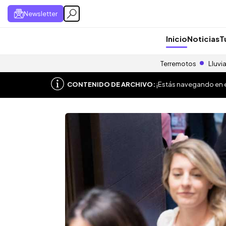
Newsletter
Inicio
Noticias
T
Terremotos
Lluvi
CONTENIDO DE ARCHIVO:
¡Estás navegando en el