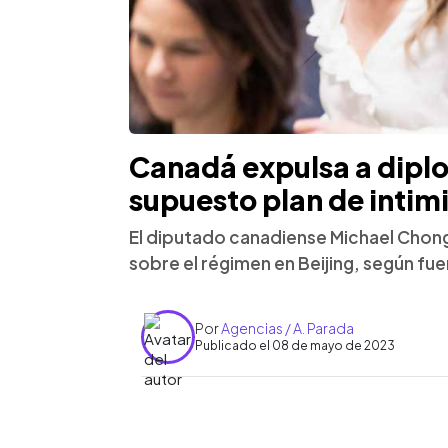
Canadá expulsa a dipl
supuesto plan de intim
El diputado canadiense Michael Chong, 
sobre el régimen en Beijing, según fue
Por
Agencias / A. Parada
Publicado el 08 de mayo de 2023
0:00