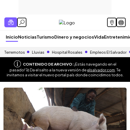
Inicio
Noticias
Turismo
Dinero y negocios
Vida
Entretenim
Terremotos
Lluvias
Hospital Rosales
Empleos El Salvador
CONTENIDO DE ARCHIVO:
¡Estás navegando en el
pasado! 🚀 Da el salto a la nueva versión de
elsalvador.com
. Te
invitamos a visitar el nuevo portal país donde coincidimos todos.