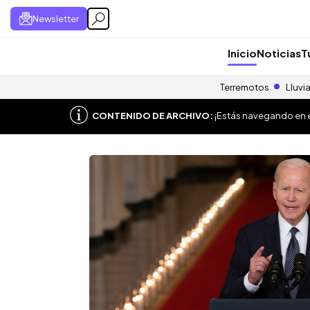
Newsletter
Inicio
Noticias
T
Terremotos
Lluvi
CONTENIDO DE ARCHIVO:
¡Estás navegando en el