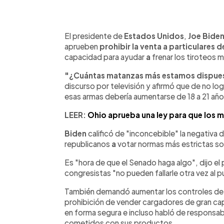
0:00
Facebook
Twitter
►
Escuchar artículo
El presidente de
Estados Unidos
,
Joe Bide
aprueben
prohibir la venta a particulares 
capacidad para ayudar
a
frenar los tiroteos m
"¿Cuántas matanzas más estamos dispues
discurso por televisión y afirmó que de no log
esas armas debería aumentarse de 18 a 21 año
LEER:
Ohio aprueba una ley para que los 
Biden
calificó de "inconcebible" la negativa 
republicanos
a
votar normas más estrictas so
Es "hora de que el Senado haga algo", dijo el
congresistas "no pueden fallarle otra vez al
También demandó aumentar los controles de
prohibición de vender cargadores de gran cap
en forma segura e incluso habló de responsabil
cometidos con sus productos.