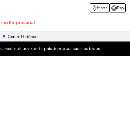
Mapa
Esp
rno Empresarial
r
Centro Histórico
os a visitar el nuevo portal país donde coincidimos todos.