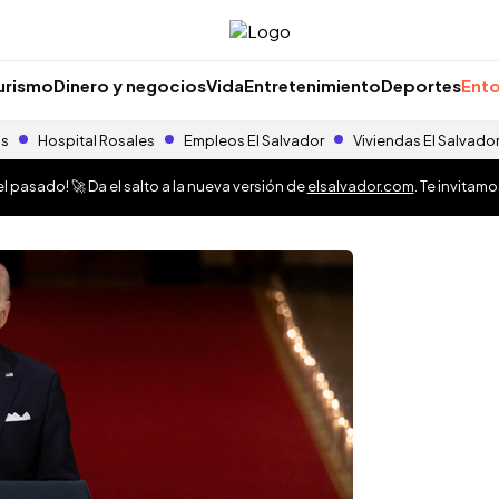
urismo
Dinero y negocios
Vida
Entretenimiento
Deportes
Ento
as
Hospital Rosales
Empleos El Salvador
Viviendas El Salvado
 pasado! 🚀 Da el salto a la nueva versión de
elsalvador.com
. Te invitam