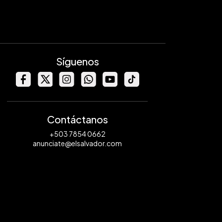
Síguenos
Contáctanos
+503 7854 0662
anunciate@elsalvador.com