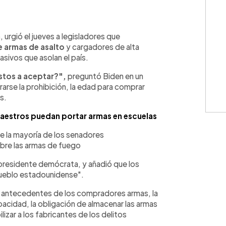
WhatsApp
Copiar link
n
, urgió el jueves a legisladores que
de armas de asalto
y cargadores de alta
asivos que asolan el país.
tos a aceptar?",
preguntó Biden en un
rarse la prohibición, la edad para comprar
s.
maestros puedan portar armas en escuelas
de la mayoría de los senadores
bre las armas de fuego
 presidente demócrata, y añadió que los
 pueblo estadounidense".
 antecedentes de los compradores armas, la
acidad, la obligación de almacenar las armas
izar a los fabricantes de los delitos