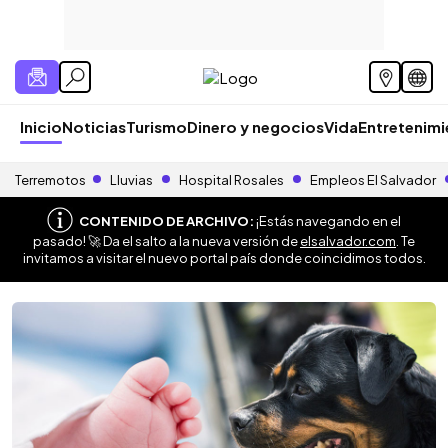
Inicio
Noticias
Turismo
Dinero y negocios
Vida
Entretenim
Terremotos
Lluvias
Hospital Rosales
Empleos El Salvador
CONTENIDO DE ARCHIVO:
¡Estás navegando en el
pasado! 🚀 Da el salto a la nueva versión de
elsalvador.com
. Te
invitamos a visitar el nuevo portal país donde coincidimos todos.