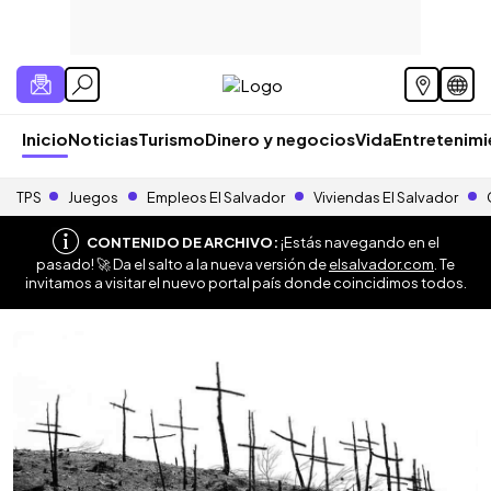
Inicio
Noticias
Turismo
Dinero y negocios
Vida
Entretenim
TPS
Juegos
Empleos El Salvador
Viviendas El Salvador
CONTENIDO DE ARCHIVO:
¡Estás navegando en el
pasado! 🚀 Da el salto a la nueva versión de
elsalvador.com
. Te
invitamos a visitar el nuevo portal país donde coincidimos todos.