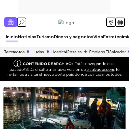
Inicio
Noticias
Turismo
Dinero y negocios
Vida
Entretenim
Terremotos
Lluvias
Hospital Rosales
Empleos El Salvador
CONTENIDO DE ARCHIVO:
¡Estás navegando en el
pasado! 🚀 Da el salto a la nueva versión de
elsalvador.com
. Te
invitamos a visitar el nuevo portal país donde coincidimos todos.