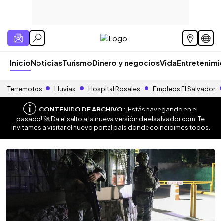
Inicio
Noticias
Turismo
Dinero y negocios
Vida
Entretenim
Terremotos
Lluvias
Hospital Rosales
Empleos El Salvador
CONTENIDO DE ARCHIVO:
¡Estás navegando en el
pasado! 🚀 Da el salto a la nueva versión de
elsalvador.com
. Te
invitamos a visitar el nuevo portal país donde coincidimos todos.