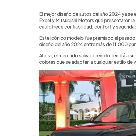
0:00
Facebook
Twitter
►
Escuchar artículo
El mejor diseño de autos del año 2024 ya se e
Excel y Mitsubishi Motors que presentaron la 
cual ofrece confiabilidad, confort y segurida
Este icónico modelo fue premiado el pasado ma
diseño del año 2024 entre más de 11,000 par
Ahora, el mercado salvadoreño lo tendrá a su
colores que se adaptan a cualquier estilo de 