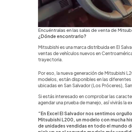
Encuéntralas en las salas de venta de Mitsubi
¿Dónde encontrarlo?
Mitsubishi es una marca distribuida en El Salv
ventas de vehículos nuevos en Centroaméric
trayectoria.
Por eso, la nueva generación de Mitsubishi L
modelos, están disponibles en las diferentes 
ubicadas en San Salvador (Los Próceres), Sa
Si estás interesado en comprobar las caracterí
agendar una prueba de manejo, así vivirás la 
“En Excel El Salvador nos sentimos orgull
Mitsubishi L200, un modelo con mucha his
de unidades vendidas en todo el mundo de
pick up en el segundo modelo más vendido