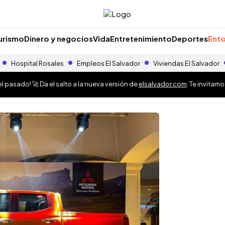
urismo
Dinero y negocios
Vida
Entretenimiento
Deportes
Ento
Hospital Rosales
Empleos El Salvador
Viviendas El Salvador
 pasado! 🚀 Da el salto a la nueva versión de
elsalvador.com
. Te invitam