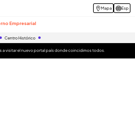
Mapa
Esp
rno Empresarial
Centro Histórico
os a visitar el nuevo portal país donde coincidimos todos.