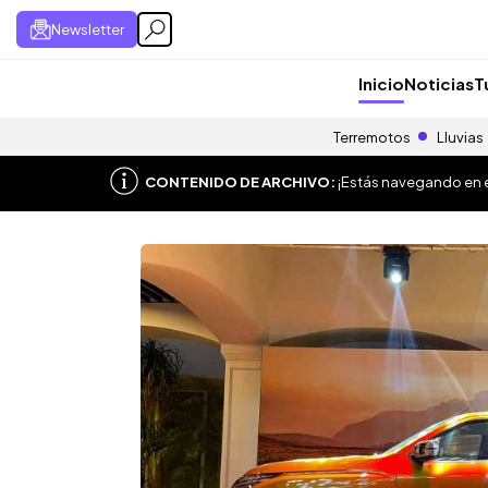
Newsletter
Inicio
Noticias
T
Terremotos
Lluvias
CONTENIDO DE ARCHIVO:
¡Estás navegando en el