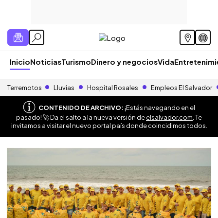
Inicio
Noticias
Turismo
Dinero y negocios
Vida
Entretenim
Terremotos
Lluvias
Hospital Rosales
Empleos El Salvador
CONTENIDO DE ARCHIVO:
¡Estás navegando en el
pasado! 🚀 Da el salto a la nueva versión de
elsalvador.com
. Te
invitamos a visitar el nuevo portal país donde coincidimos todos.