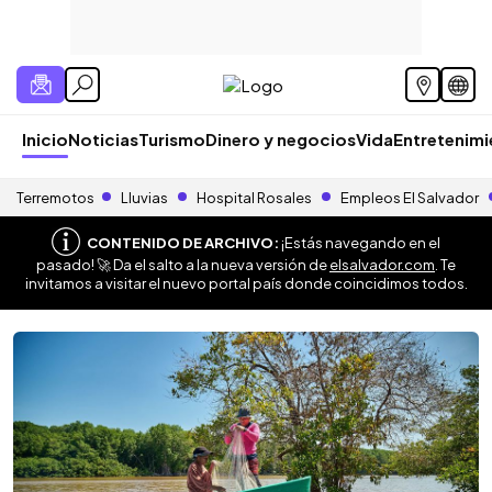
Inicio
Noticias
Turismo
Dinero y negocios
Vida
Entretenim
Terremotos
Lluvias
Hospital Rosales
Empleos El Salvador
CONTENIDO DE ARCHIVO:
¡Estás navegando en el
pasado! 🚀 Da el salto a la nueva versión de
elsalvador.com
. Te
invitamos a visitar el nuevo portal país donde coincidimos todos.