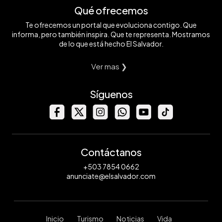
Qué ofrecemos
Te ofrecemos un portal que evoluciona contigo. Que
informa, pero también inspira. Que te representa. Mostramos
de lo que está hecho El Salvador.
Ver mas ❯
Síguenos
Contáctanos
+503 7854 0662
anunciate@elsalvador.com
Inicio
Turismo
Noticias
Vida