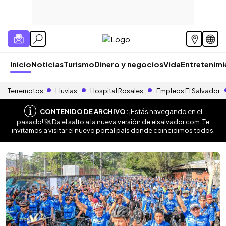
Inicio
Noticias
Turismo
Dinero y negocios
Vida
Entretenim
Terremotos
Lluvias
Hospital Rosales
Empleos El Salvador
CONTENIDO DE ARCHIVO:
¡Estás navegando en el
pasado! 🚀 Da el salto a la nueva versión de
elsalvador.com
. Te
invitamos a visitar el nuevo portal país donde coincidimos todos.