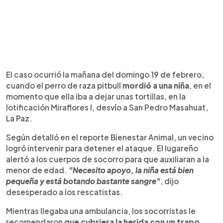
El caso ocurrió la mañana del domingo 19 de febrero,
cuando el perro de raza pitbull
mordió a una niña
, en el
momento que ella iba a dejar unas tortillas, en la
lotificación Miraflores I, desvío a San Pedro Masahuat,
La Paz.
Según detalló en el reporte Bienestar Animal, un vecino
logró intervenir para detener el ataque. El lugareño
alertó a los cuerpos de socorro para que auxiliaran a la
menor de edad.
"Necesito apoyo, la niña está bien
pequeña y está botando bastante sangre"
, dijo
desesperado a los rescatistas.
Mientras llegaba una ambulancia, los socorristas le
recomendaron
que cubriera la herida con un trapo