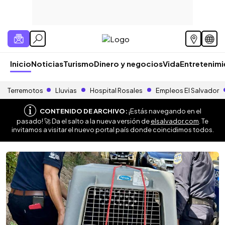
Inicio
Noticias
Turismo
Dinero y negocios
Vida
Entretenim
Terremotos
Lluvias
Hospital Rosales
Empleos El Salvador
CONTENIDO DE ARCHIVO:
¡Estás navegando en el
pasado! 🚀 Da el salto a la nueva versión de
elsalvador.com
. Te
invitamos a visitar el nuevo portal país donde coincidimos todos.