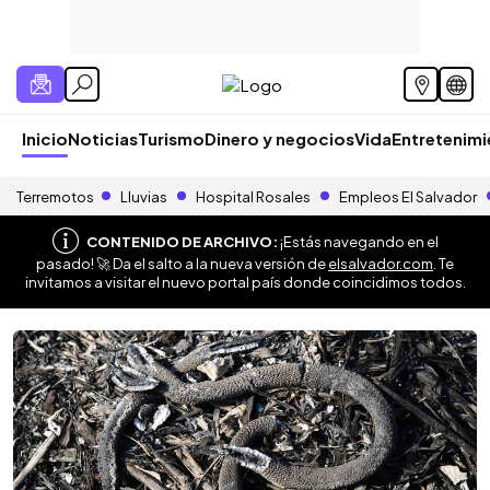
Inicio
Noticias
Turismo
Dinero y negocios
Vida
Entretenim
Terremotos
Lluvias
Hospital Rosales
Empleos El Salvador
CONTENIDO DE ARCHIVO:
¡Estás navegando en el
pasado! 🚀 Da el salto a la nueva versión de
elsalvador.com
. Te
invitamos a visitar el nuevo portal país donde coincidimos todos.