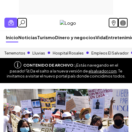
Inicio
Noticias
Turismo
Dinero y negocios
Vida
Entretenim
Terremotos
Lluvias
Hospital Rosales
Empleos El Salvador
CONTENIDO DE ARCHIVO:
¡Estás navegando en el
pasado! 🚀 Da el salto a la nueva versión de
elsalvador.com
. Te
invitamos a visitar el nuevo portal país donde coincidimos todos.