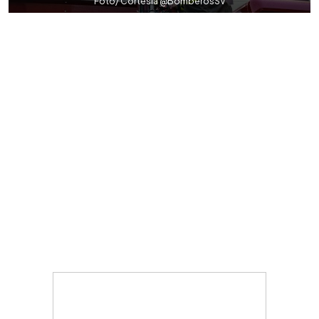
Foto/ Cortesía @BomberosSV