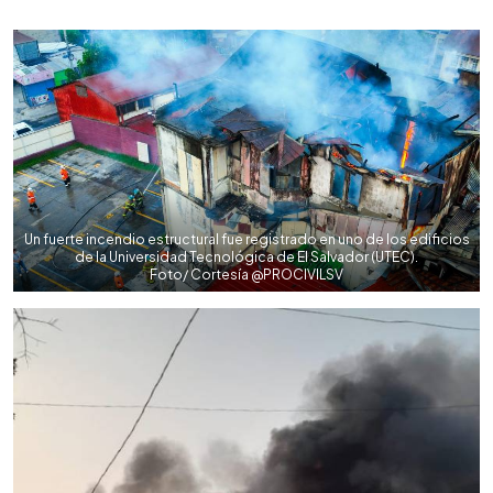
0:00
►
Escuchar artículo
Un fuerte incendio estructural fue registrado en uno de los edificios
de la Universidad Tecnológica de El Salvador (UTEC).
Foto/ Cortesía @PROCIVILSV