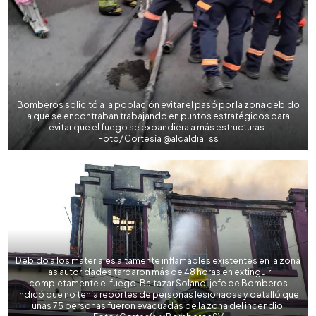
Bomberos solicitó a la población evitar el pasó por la zona debido
a que se encontraban trabajando en puntos estratégicos para
evitar que el fuego se expandiera a más estructuras.
Foto/ Cortesía @alcaldia_ss
Debido a los materiales altamente inflamables existentes en la zona
las autoridades tardaron más de 48 horas en extinguir
completamente el fuego. Baltazar Solano, jefe de Bomberos
indicó que no tenía reportes de personas lesionadas y detalló que
unas 75 personas fueron evacuadas de la zona del incendio.