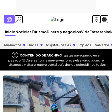
Inicio
Noticias
Turismo
Dinero y negocios
Vida
Entretenim
Terremotos
Lluvias
Hospital Rosales
Empleos El Salvador
CONTENIDO DE ARCHIVO:
¡Estás navegando en el
pasado! 🚀 Da el salto a la nueva versión de
elsalvador.com
. Te
invitamos a visitar el nuevo portal país donde coincidimos todos.