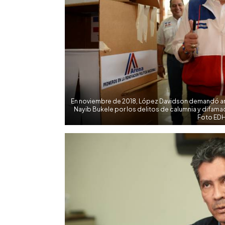
En noviembre de 2018, López Davidson demandó ant
Nayib Bukele por los delitos de calumnia y difamaci
Foto EDH