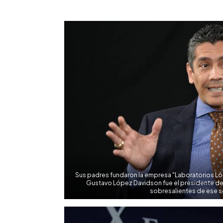
0:00
Facebook
Twitter
►
Escuchar artículo
Sus padres fundaron la empresa "Laboratorios Ló
Gustavo López Davidson fue el presidente de
sobresalientes de ese s