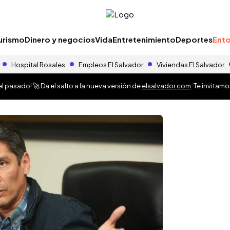
urismo
Dinero y negocios
Vida
Entretenimiento
Deportes
Ento
Hospital Rosales
Empleos El Salvador
Viviendas El Salvador
 pasado! 🚀 Da el salto a la nueva versión de
elsalvador.com
. Te invitam