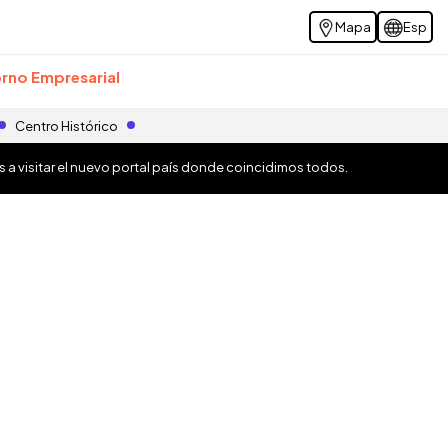
Mapa
Esp
rno Empresarial
Centro Histórico
os a visitar el nuevo portal país donde coincidimos todos.