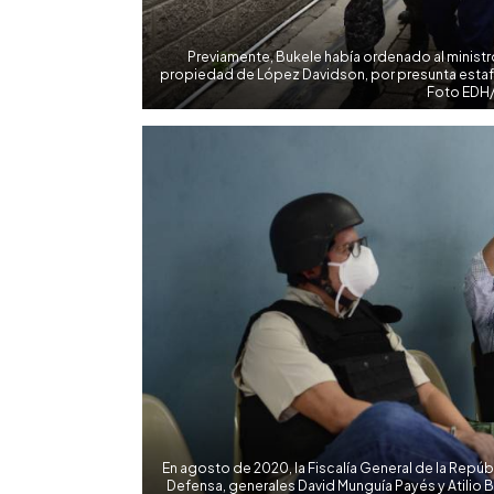
Previamente, Bukele había ordenado al minist
propiedad de López Davidson, por presunta estafa 
Foto EDH/ 
En agosto de 2020, la Fiscalía General de la Repúb
Defensa, generales David Munguía Payés y Atilio 