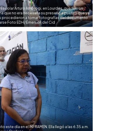
Escolar Arturo Ambrogi, en Lourdes, que fueron
na que no era necesaria su presencia puesto que ya
os procedieron a tomar fotografías del documento
rarse Foto EDH/ Emerson del Cid
to este día en el INFRAMEN. Ella llegó a las 6:35 a.m.