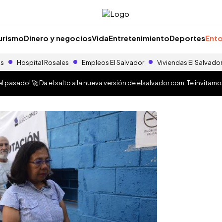
urismo
Dinero y negocios
Vida
Entretenimiento
Deportes
Ento
as
Hospital Rosales
Empleos El Salvador
Viviendas El Salvado
 pasado! 🚀 Da el salto a la nueva versión de
elsalvador.com
. Te invitam