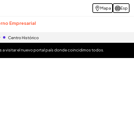
Mapa
Esp
rno Empresarial
r
Centro Histórico
os a visitar el nuevo portal país donde coincidimos todos.