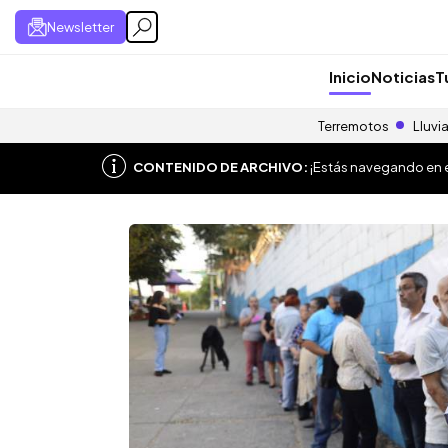
Newsletter
Inicio
Noticias
T
Terremotos
Lluvi
CONTENIDO DE ARCHIVO:
¡Estás navegando en el