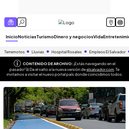
Inicio
Noticias
Turismo
Dinero y negocios
Vida
Entretenim
Terremotos
Lluvias
Hospital Rosales
Empleos El Salvador
CONTENIDO DE ARCHIVO:
¡Estás navegando en el
pasado! 🚀 Da el salto a la nueva versión de
elsalvador.com
. Te
invitamos a visitar el nuevo portal país donde coincidimos todos.