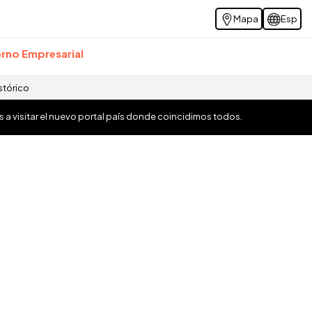
Mapa
Esp
rno Empresarial
stórico
os a visitar el nuevo portal país donde coincidimos todos.