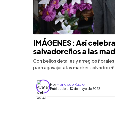
IMÁGENES: Así celebra
salvadoreños a las mad
Con bellos detalles y arreglos florale
para agasajar a las madres salvadoreñ
Por
Francisco Rubio
Publicado el 10 de mayo de 2022
0:00