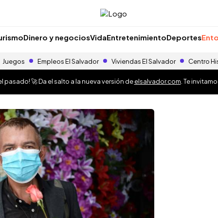
urismo
Dinero y negocios
Vida
Entretenimiento
Deportes
Ento
Juegos
Empleos El Salvador
Viviendas El Salvador
Centro Hi
 pasado! 🚀 Da el salto a la nueva versión de
elsalvador.com
. Te invitam