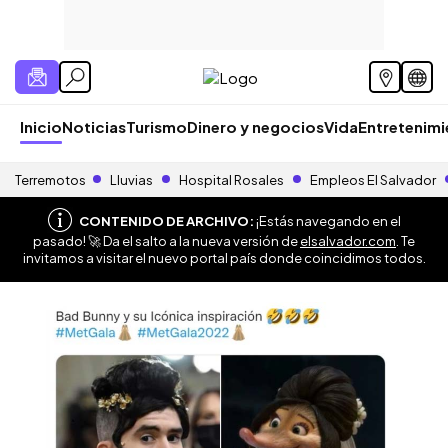
Inicio
Noticias
Turismo
Dinero y negocios
Vida
Entretenim
Terremotos
Lluvias
Hospital Rosales
Empleos El Salvador
CONTENIDO DE ARCHIVO:
¡Estás navegando en el
pasado! 🚀 Da el salto a la nueva versión de
elsalvador.com
. Te
invitamos a visitar el nuevo portal país donde coincidimos todos.