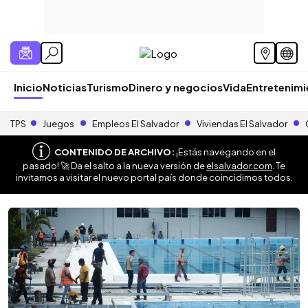
Inicio
Noticias
Turismo
Dinero y negocios
Vida
Entretenim
TPS
Juegos
Empleos El Salvador
Viviendas El Salvador
CONTENIDO DE ARCHIVO:
¡Estás navegando en el
pasado! 🚀 Da el salto a la nueva versión de
elsalvador.com
. Te
invitamos a visitar el nuevo portal país donde coincidimos todos.