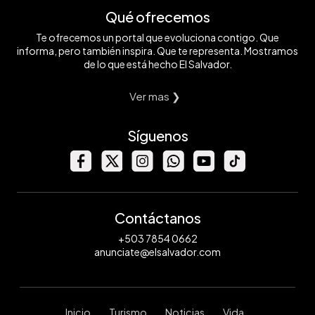
Qué ofrecemos
Te ofrecemos un portal que evoluciona contigo. Que
informa, pero también inspira. Que te representa. Mostramos
de lo que está hecho El Salvador.
Ver mas ❯
Síguenos
Contáctanos
+503 7854 0662
anunciate@elsalvador.com
Inicio
Turismo
Noticias
Vida