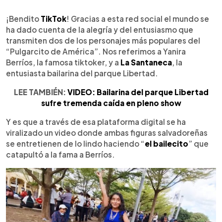
0:00
►
Escuchar artículo
¡Bendito
TikTok
! Gracias a esta red social el mundo se
ha dado cuenta de la alegría y del entusiasmo que
transmiten dos de los personajes más populares del
“Pulgarcito de América”. Nos referimos a Yanira
Berríos, la famosa tiktoker, y a
La Santaneca
, la
entusiasta bailarina del parque Libertad.
LEE TAMBIÉN:
VIDEO: Bailarina del parque Libertad
sufre tremenda caída en pleno show
Y es que a través de esa plataforma digital se ha
viralizado un video donde ambas figuras salvadoreñas
se entretienen de lo lindo haciendo “
el bailecito
” que
catapultó a la fama a Berríos.