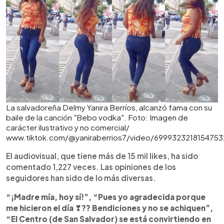
La salvadoreña Delmy Yanira Berríos, alcanzó fama con su
baile de la canción "Bebo vodka". Foto: Imagen de
carácter ilustrativo y no comercial/
www.tiktok.com/@yaniraberrios7/video/699932321815475
El audiovisual, que tiene más de 15 mil likes, ha sido
comentado 1,227 veces. Las opiniones de los
seguidores han sido de lo más diversas.
“¡Madre mía, hoy sí!”, “Pues yo agradecida porque
me hicieron el día ❣?? Bendiciones y no se achiquen”,
“El Centro (de San Salvador) se está convirtiendo en