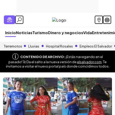
Inicio
Noticias
Turismo
Dinero y negocios
Vida
Entretenim
Terremotos
Lluvias
Hospital Rosales
Empleos El Salvador
CONTENIDO DE ARCHIVO:
¡Estás navegando en el
pasado! 🚀 Da el salto a la nueva versión de
elsalvador.com
. Te
invitamos a visitar el nuevo portal país donde coincidimos todos.