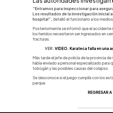
Las autoridades investigan 
“Entramos para inspeccionar para asegura
Los resultados de la investigación inicial 
hospital”,
detalló el funcionario a los medios
Posteriormente se informó que el accidente n
los heridos necesitaron ser ingresados en ce
fracturas.
VER:
VIDEO. Karateca falla en una au
Más tarde el jefe de policía de la provincia de
había enviado a personal especializado para q
tobogán y las posibles causas del colapso.
Se desconoce si el juego cumplía con los está
parque.
REGRESAR A