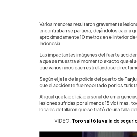
0:00
Facebook
Twitter
►
Escuchar artículo
Varios menores resultaron gravemente lesion
encontraban se partiera, dejándolos caer a gr
aproximadamente 10 metros en el interior de 
Indonesia.
Las impactantes imágenes del fuerte accident
a que se muestra el momento exacto que el ag
que varios niños caen estrellándose directam
Según el jefe de la policía del puerto de
Tanju
que el accidente fue reportado por los turista
Al igual que la policía personal de emergencia
lesiones sufridas por al menos 15 víctimas, 
locales detallaron que se trató de una falla d
VIDEO.
Toro saltó la valla de seguri