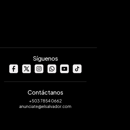
Síguenos
Contáctanos
+503 7854 0662
anunciate@elsalvador.com