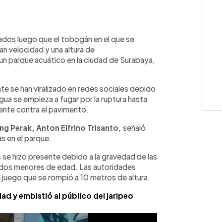
WhatsApp
Copiar link
ados luego que el tobogán en el que se
an velocidad y una altura de
un parque acuático en la ciudad de Surabaya,
e se han viralizado en redes sociales debido
ua se empieza a fugar por la ruptura hasta
ente contra el pavimento.
ng Perak, Anton Elfrino Trisanto,
señaló
s en el parque.
s se hizo presente debido a la gravedad de las
todos menores de edad. Las autoridades
el juego que se rompió a 10 metros de altura.
dad y embistió al público del jaripeo