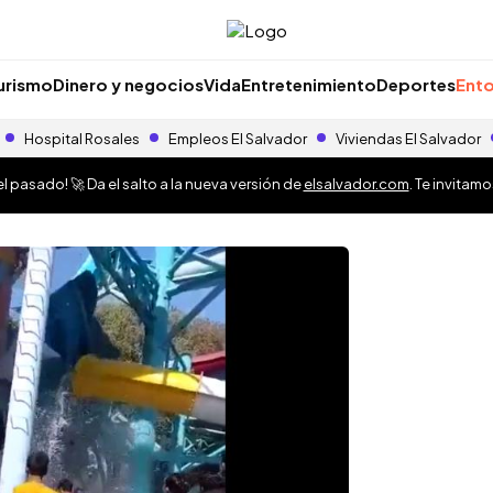
urismo
Dinero y negocios
Vida
Entretenimiento
Deportes
Ento
Hospital Rosales
Empleos El Salvador
Viviendas El Salvador
 pasado! 🚀 Da el salto a la nueva versión de
elsalvador.com
. Te invitam