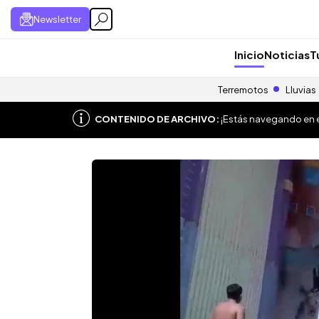
Newsletter
Inicio
Noticias
T
Terremotos
Lluvias
CONTENIDO DE ARCHIVO:
¡Estás navegando en el