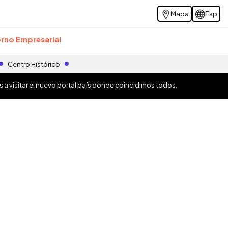
Mapa
Esp
rno Empresarial
Centro Histórico
os a visitar el nuevo portal país donde coincidimos todos.