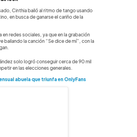
do, Cinthia bailó al ritmo de tango usando
no, en busca de ganarse el cariño de la
en redes sociales, ya que en la grabación
e bailando la canción “Se dice de mí”, con la
zgan.
ández solo logró conseguir cerca de 90 mil
petir en las elecciones generales.
sensual abuela que triunfa en OnlyFans