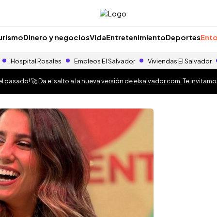
urismo
Dinero y negocios
Vida
Entretenimiento
Deportes
Ento
Hospital Rosales
Empleos El Salvador
Viviendas El Salvador
 pasado! 🚀 Da el salto a la nueva versión de
elsalvador.com
. Te invitam