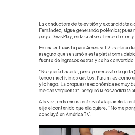
0:00
Facebook
Twitter
►
Escuchar artículo
La conductora de televisión y excandidata a 
Fernández, sigue generando polémica; pues 
pago DivasPlay, en la cual se ofrecen fotos y
En una entrevista para América TV, cadena de 
aseguró que se sumó a esta plataforma debid
fuente de ingresos extras y se ha convertido 
"No quería hacerlo, pero yo necesito la guit
tengo muchísimos gastos. Para mí es como un 
y lo hago. La propuesta económica es muy b
me dan vergüenza", aseguró la excandidata al
A la vez, en la misma entrevista la panelista 
elije el contenido que ella quiere. “No me pon
concluyó en América TV.