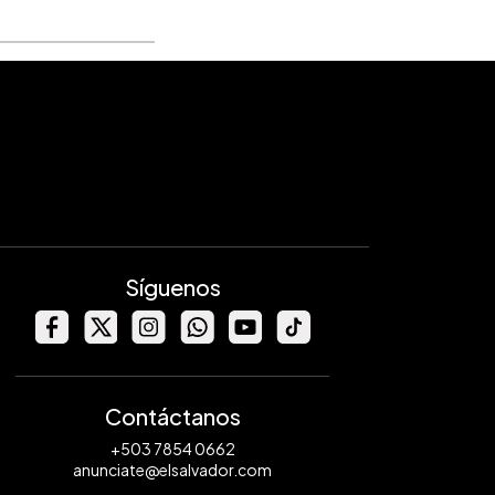
Síguenos
Contáctanos
+503 7854 0662
anunciate@elsalvador.com