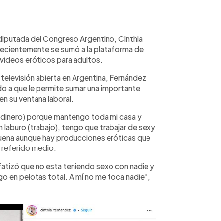
WhatsApp
Copiar link
diputada del Congreso Argentino, Cinthia
recientemente se sumó a la plataforma de
 videos eróticos para adultos.
televisión abierta en Argentina, Fernández
o a que le permite sumar una importante
en su ventana laboral.
a (dinero) porque mantengo toda mi casa y
laburo (trabajo), tengo que trabajar de sexy
uena aunque hay producciones eróticas que
 referido medio.
enfatizó que no esta teniendo sexo con nadie y
go en pelotas total. A mí no me toca nadie",