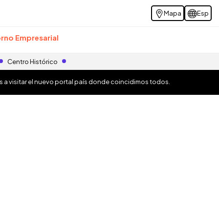
Mapa
Esp
rno Empresarial
Centro Histórico
os a visitar el nuevo portal país donde coincidimos todos.