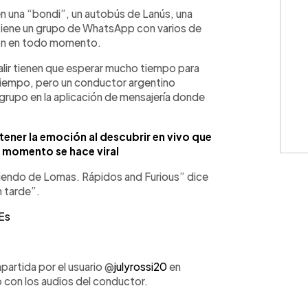
WhatsApp
Copiar link
en una “bondi”, un autobús de Lanús, una
 tiene un grupo de WhatsApp con varios de
ción en todo momento.
alir tienen que esperar mucho tiempo para
 tiempo, pero un conductor argentino
grupo en la aplicación de mensajería donde
ner la emoción al descubrir en vivo que
el momento se hace viral
iendo de Lomas. Rápidos and Furious” dice
 tarde”.
Es
mpartida por el usuario @
julyrossi20
en
o con los audios del conductor.