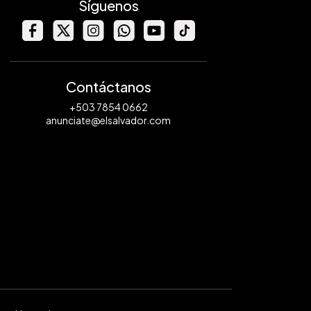
Síguenos
Contáctanos
+503 7854 0662
anunciate@elsalvador.com