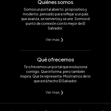
Quiénes somos
Somos un portal abierto, propositivo y
moderno, pensado para reflejar a un país
que avanza, se reinventa y se une. Somos el
punto de conexión con lo mejor de El
Salvador.
Ver mas ❯
Qué ofrecemos
Te ofrecemos un portal que evoluciona
contigo. Que informa, pero también
inspira. Que te representa. Mostramos de lo
que está hecho El Salvador.
Ver mas ❯