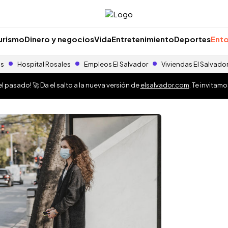
urismo
Dinero y negocios
Vida
Entretenimiento
Deportes
Ento
as
Hospital Rosales
Empleos El Salvador
Viviendas El Salvado
 pasado! 🚀 Da el salto a la nueva versión de
elsalvador.com
. Te invitam