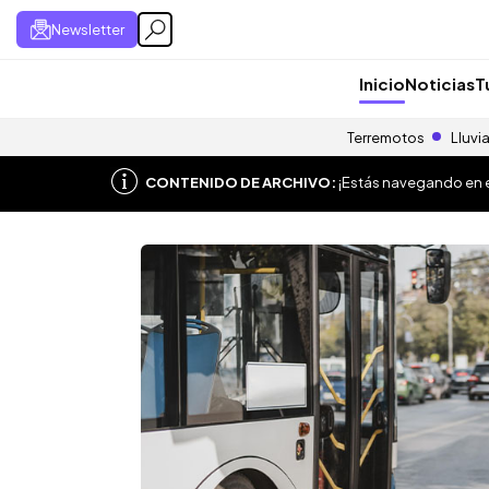
Newsletter
Inicio
Noticias
T
Terremotos
Lluvi
CONTENIDO DE ARCHIVO:
¡Estás navegando en el