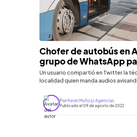
Chofer de autobús en A
grupo de WhatsApp par
Un usuario compartió en Twitter la té
localidad quien manda audios avisando
Por
Kevin Muñoz/ Agencias
Publicado el 09 de agosto de 2022
0:00