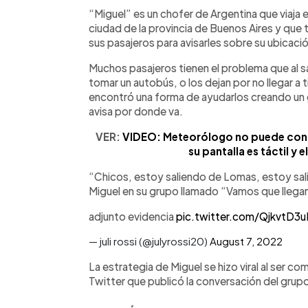
Facebook
Twitter
►
Escuchar artículo
“Miguel” es un chofer de Argentina que viaja 
ciudad de la provincia de Buenos Aires y que
sus pasajeros para avisarles sobre su ubica
Muchos pasajeros tienen el problema que al s
tomar un autobús, o los dejan por no llegar a
encontró una forma de ayudarlos creando un 
avisa por donde va.
VER:
VIDEO: Meteorólogo no puede conte
su pantalla es táctil y 
“Chicos, estoy saliendo de Lomas, estoy sal
Miguel en su grupo llamado “Vamos que llegan
adjunto evidencia
pic.twitter.com/QjkvtD3u
— juli rossi (@julyrossi20)
August 7, 2022
La estrategia de Miguel se hizo viral al ser co
Twitter que publicó la conversación del grup