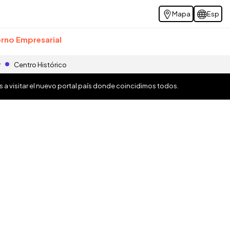
Mapa
Esp
rno Empresarial
r
Centro Histórico
os a visitar el nuevo portal país donde coincidimos todos.