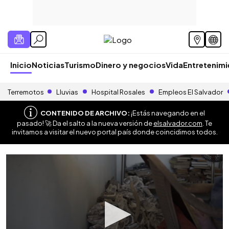
Inicio
Noticias
Turismo
Dinero y negocios
Vida
Entretenim
Terremotos
Lluvias
Hospital Rosales
Empleos El Salvador
CONTENIDO DE ARCHIVO:
¡Estás navegando en el
pasado! 🚀 Da el salto a la nueva versión de
elsalvador.com
. Te
invitamos a visitar el nuevo portal país donde coincidimos todos.