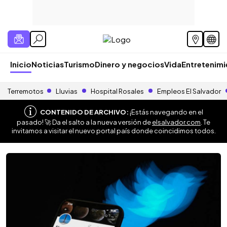
Inicio
Noticias
Turismo
Dinero y negocios
Vida
Entretenim
Terremotos
Lluvias
Hospital Rosales
Empleos El Salvador
CONTENIDO DE ARCHIVO:
¡Estás navegando en el
pasado! 🚀 Da el salto a la nueva versión de
elsalvador.com
. Te
invitamos a visitar el nuevo portal país donde coincidimos todos.