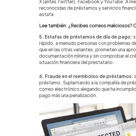
X (antes Twitter), Facebook y YouTube. A me
reconocidas de préstamos y servicios financie
estafa.
Lee también: ¿Recibes correos maliciosos? C
5. Estafas de préstamos de día de pago:
s
rápido, a menudo personas con problemas de cr
que en las otras variantes, prometen una apro
documentación mínima y sin comprobar el cré
situación financiera del prestatario.
6. Fraude en el reembolso de préstamos:
s
préstamo. Suplantando a la compañía de prést
correo electrónico alegando que ha incumplid
pago más una penalización.