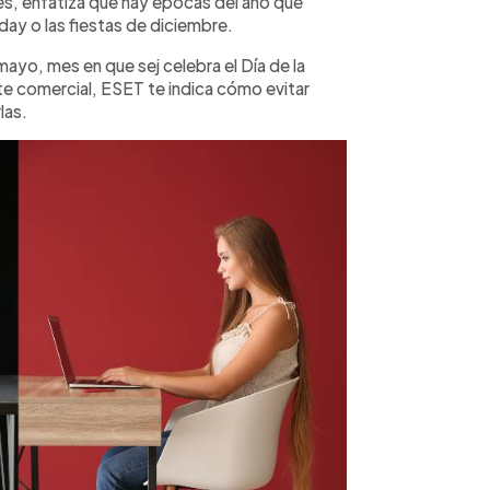
es, enfatiza que hay épocas del año que
day o las fiestas de diciembre.
yo, mes en que sej celebra el Día de la
e comercial, ESET te indica cómo evitar
las.