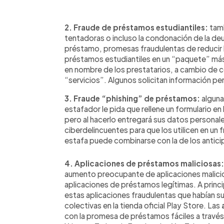
2.
Fraude de préstamos estudiantiles:
tamb
tentadoras o incluso la condonación de la deu
préstamo, promesas fraudulentas de reducir 
préstamos estudiantiles en un “paquete” más
en nombre de los prestatarios, a cambio de 
“servicios”. Algunos solicitan información per
3. Fraude “phishing” de préstamos:
alguna
estafador le pida que rellene un formulario en
pero al hacerlo entregará sus datos personale
ciberdelincuentes para que los utilicen en un
estafa puede combinarse con la de los antici
4. Aplicaciones de préstamos maliciosas:
aumento preocupante de aplicaciones malici
aplicaciones de préstamos legítimas. A princ
estas aplicaciones fraudulentas que habían s
colectivas en la tienda oficial Play Store. Las
con la promesa de préstamos fáciles a travé