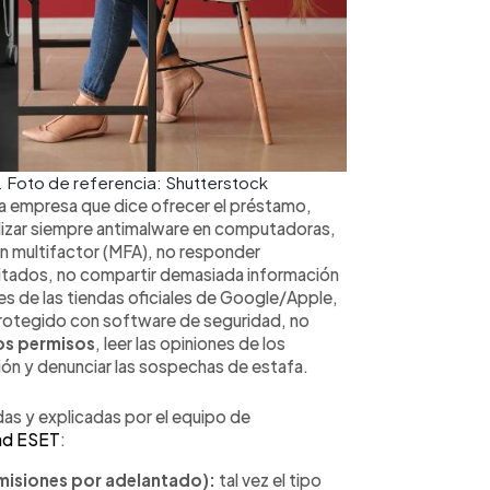
. Foto de referencia: Shutterstock
la empresa que dice ofrecer el préstamo,
ilizar siempre antimalware en computadoras,
ón multifactor (MFA), no responder
citados, no compartir demasiada información
es de las tiendas oficiales de Google/Apple,
 protegido con software de seguridad, no
s permisos
, leer las opiniones de los
ión y denunciar las sospechas de estafa.
adas y explicadas por el equipo de
dad ESET
:
misiones por adelantado):
tal vez el tipo