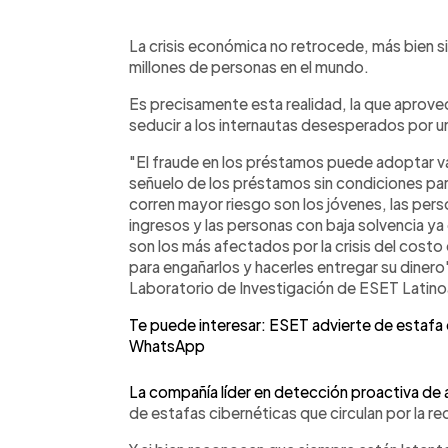
0:00
Facebook
Twitter
►
Escuchar artículo
La crisis económica no retrocede, más bien
millones de personas en el mundo.
Es precisamente esta realidad, la que aprovec
seducir a los internautas desesperados por u
"El fraude en los préstamos puede adoptar var
señuelo de los préstamos sin condiciones par
corren mayor riesgo son los jóvenes, las per
ingresos y las personas con baja solvencia y
son los más afectados por la crisis del costo 
para engañarlos y hacerles entregar su dinero
Laboratorio de Investigación de ESET Latino
Te puede interesar: ESET advierte de estafa 
WhatsApp
La compañía líder en detección proactiva d
de estafas cibernéticas que circulan por la re