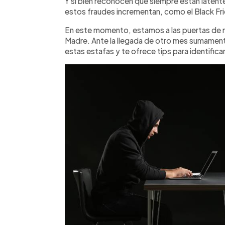
Y si bien reconocen que siempre están latent
estos fraudes incrementan, como el Black Fri
En este momento, estamos a las puertas de ma
Madre. Ante la llegada de otro mes sumament
estas estafas y te ofrece tips para identificar