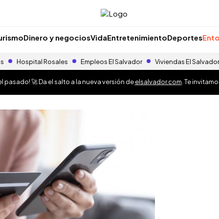
urismo
Dinero y negocios
Vida
Entretenimiento
Deportes
Ento
as
Hospital Rosales
Empleos El Salvador
Viviendas El Salvado
 pasado! 🚀 Da el salto a la nueva versión de
elsalvador.com
. Te invitam