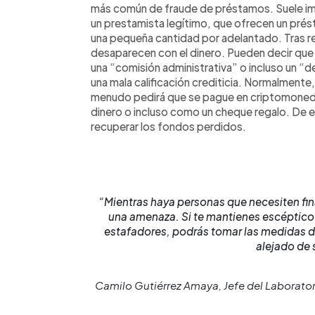
más común de fraude de préstamos. Suele imp
un prestamista legítimo, que ofrecen un prés
una pequeña cantidad por adelantado. Tras rea
desaparecen con el dinero. Pueden decir que 
una “comisión administrativa” o incluso un “d
una mala calificación crediticia. Normalmente
menudo pedirá que se pague en criptomoneda,
dinero o incluso como un cheque regalo. De 
recuperar los fondos perdidos.
“Mientras haya personas que necesiten fin
una amenaza. Si te mantienes escéptico e
estafadores, podrás tomar las medidas d
alejado de 
Camilo Gutiérrez Amaya, Jefe del Laborator