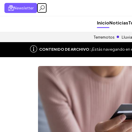
Newsletter
Inicio
Noticias
T
Terremotos
Lluvi
CONTENIDO DE ARCHIVO:
¡Estás navegando en el