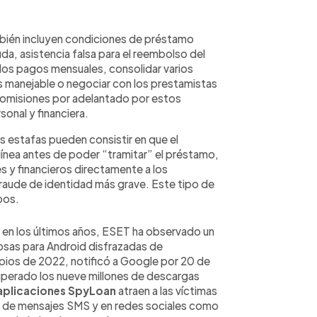
ién incluyen condiciones de préstamo
da, asistencia falsa para el reembolso del
los pagos mensuales, consolidar varios
 manejable o negociar con los prestamistas
comisiones por adelantado por estos
sonal y financiera.
s estafas pueden consistir en que el
 línea antes de poder “tramitar” el préstamo,
s y financieros directamente a los
 fraude de identidad más grave. Este tipo de
pos.
en los últimos años, ESET ha observado un
osas para Android disfrazadas de
ipios de 2022, notificó a Google por 20 de
uperado los nueve millones de descargas
aplicaciones SpyLoan
atraen a las víctimas
s de mensajes SMS y en redes sociales como