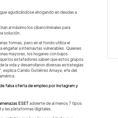
WhatsApp
Copiar link
 sigue agudizándose ahogando en deudas a
han al máximo los cibercriminales para
na solución.
ias formas, pero en el fondo utiliza el
a engañar a internautas vulnerables. Quienes
sonas mayores, los hogares con bajos
a que los estafadores saben que estos grupos
de la vida y desarrollaron diversas estrategias
", explica Camilo Gutiérrez Amaya, efe del
américa.
de falsa oferta de empleo por Instagram y
e amenazas ESET
advierte de al menos 7 tipos
d y las plataformas digitales.