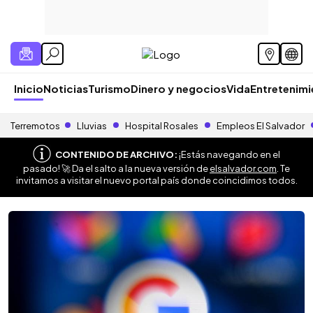
Inicio
Noticias
Turismo
Dinero y negocios
Vida
Entretenim
Terremotos
Lluvias
Hospital Rosales
Empleos El Salvador
CONTENIDO DE ARCHIVO:
¡Estás navegando en el
pasado! 🚀 Da el salto a la nueva versión de
elsalvador.com
. Te
invitamos a visitar el nuevo portal país donde coincidimos todos.