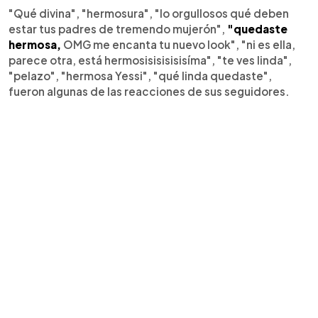
"Qué divina", "hermosura", "lo orgullosos qué deben
estar tus padres de tremendo mujerón",
"quedaste
hermosa,
OMG me encanta tu nuevo look", "ni es ella,
parece otra, está hermosisisisisisíma", "te ves linda",
"pelazo", "hermosa Yessi", "qué linda quedaste",
fueron algunas de las reacciones de sus seguidores.