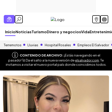
Inicio
Noticias
Turismo
Dinero y negocios
Vida
Entretenim
Terremotos
Lluvias
Hospital Rosales
Empleos El Salvador
CONTENIDO DE ARCHIVO:
¡Estás navegando en el
pasado! 🚀 Da el salto a la nueva versión de
elsalvador.com
. Te
invitamos a visitar el nuevo portal país donde coincidimos todos.