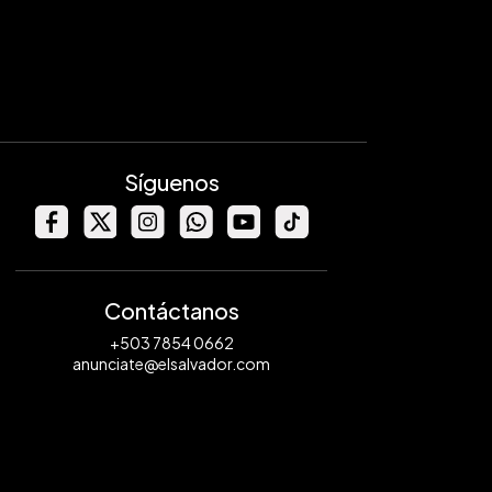
Síguenos
Contáctanos
+503 7854 0662
anunciate@elsalvador.com