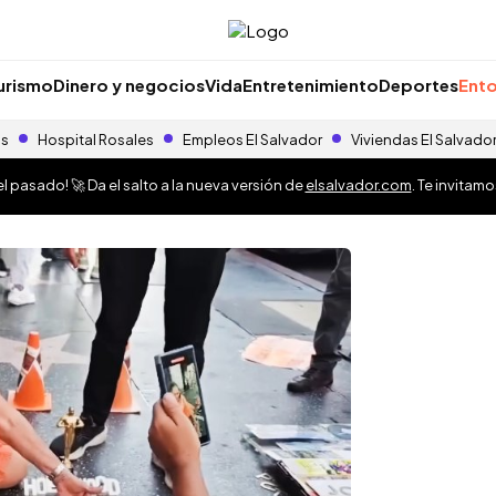
urismo
Dinero y negocios
Vida
Entretenimiento
Deportes
Ento
as
Hospital Rosales
Empleos El Salvador
Viviendas El Salvado
 pasado! 🚀 Da el salto a la nueva versión de
elsalvador.com
. Te invitam