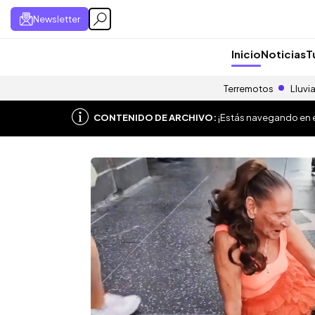
Newsletter
Inicio
Noticias
T
Terremotos
Lluvi
CONTENIDO DE ARCHIVO:
¡Estás navegando en el