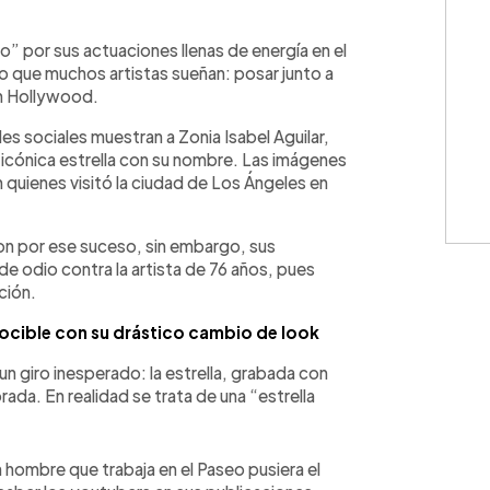
WhatsApp
Copiar link
o” por sus actuaciones llenas de energía en el
lo que muchos artistas sueñan: posar junto a
 Hollywood.
es sociales muestran a Zonia Isabel Aguilar,
a icónica estrella con su nombre. Las imágenes
quienes visitó la ciudad de Los Ángeles en
aron por ese suceso, sin embargo, sus
 odio contra la artista de 76 años, pues
ción.
ocible con su drástico cambio de look
un giro inesperado: la estrella, grabada con
da. En realidad se trata de una “estrella
 hombre que trabaja en el Paseo pusiera el