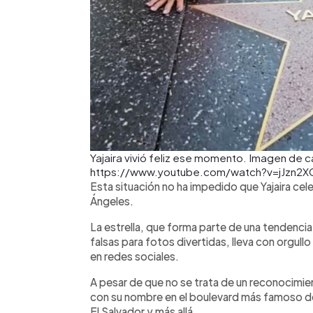
Yajaira vivió feliz ese momento. Imagen de ca
https://www.youtube.com/watch?v=jJzn2
Esta situación no ha impedido que Yajaira ce
Ángeles.
La estrella, que forma parte de una tendencia 
falsas para fotos divertidas, lleva con orgull
en redes sociales.
A pesar de que no se trata de un reconocimient
con su nombre en el boulevard más famoso d
El Salvador y más allá.