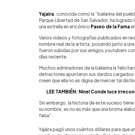
0:00
Facebook
Twitter
►
Escuchar artículo
Yajaira
, conocida como la “bailarina del puebl
Parque Libertad de San Salvador, ha logrado 
una estrella en el icónico
Paseo de la Fama
en
Varios videos y fotografías publicados en red
nombre real de la artista, posando junto a un
fueron subidas por sus amigos youtubers con 
días reciente.
Muchos admiradores de la bailarina la felicit
detractores apuntaron sus dardos cargados de
creen que ella no es digna de mercer tal distin
LEE TAMBIÉN: Ninel Conde luce irrecon
Sin embargo, la historia de este suceso tiene 
su nombre, es no es más que una broma elabora
falsa”.
Yajaira pagó unos cuántos dólares para que un