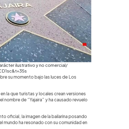
rácter ilustrativo y no comercial/
XCD1sc&t=35s
lebre su momento bajo las luces de Los
en la que turistas y locales crean versiones
o el nombre de “Yajaira” y ha causado revuelo
o oficial, la imagen de la bailarina posando
el mundo ha resonado con su comunidad en