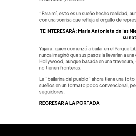
“Para mí, esto es un sueño hecho realidad, au
con una sonrisa que refleja el orgullo de repre
TE INTERESARÁ: María Antonieta de las N
su nat
Yajaira, quien comenzó a bailar en el Parque L
nunca imaginó que sus pasos la llevarían a una 
Hollywood, aunque basada en una travesura, es
no tienen fronteras.
La “bailarina del pueblo” ahora tiene una foto
sueños en un formato poco convencional, pero 
seguidores.
REGRESAR A LA PORTADA