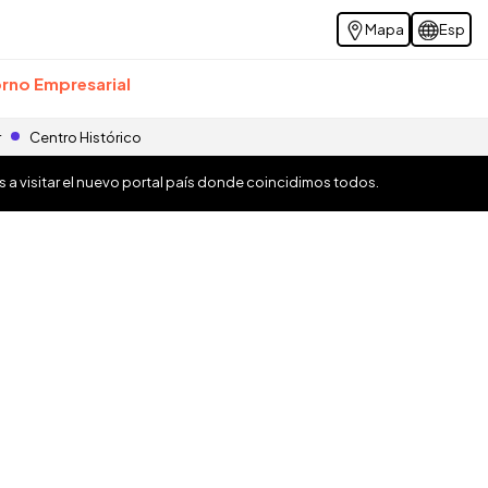
Mapa
Esp
rno Empresarial
r
Centro Histórico
os a visitar el nuevo portal país donde coincidimos todos.