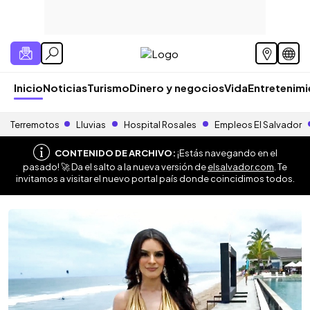
Inicio
Noticias
Turismo
Dinero y negocios
Vida
Entretenim
Terremotos
Lluvias
Hospital Rosales
Empleos El Salvador
CONTENIDO DE ARCHIVO:
¡Estás navegando en el
pasado! 🚀 Da el salto a la nueva versión de
elsalvador.com
. Te
invitamos a visitar el nuevo portal país donde coincidimos todos.