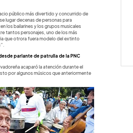
WhatsApp
Copiar link
acio público más divertido y concurrido de
ese lugar decenas de personas para
n los bailarines y los grupos musicales
 tantos personajes, uno de los más
ia que otrora fuera modelo del extinto
”.
desde parlante de patrulla de la PNC
lvadoreña acaparó la atención durante el
to por algunos músicos que anteriormente