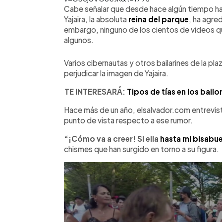
Cabe señalar que desde hace algún tiempo ha 
Yajaira, la absoluta
reina del parque
, ha agre
embargo, ninguno de los cientos de videos q
algunos.
Varios cibernautas y otros bailarines de la pla
perjudicar la imagen de Yajaira.
TE INTERESARÁ:
Tipos de tías en los bai
Hace más de un año, elsalvador.com entrevistó 
punto de vista respecto a ese rumor.
“¡Cómo va a creer! Si ella
hasta mi bisabue
chismes que han surgido en torno a su figura.