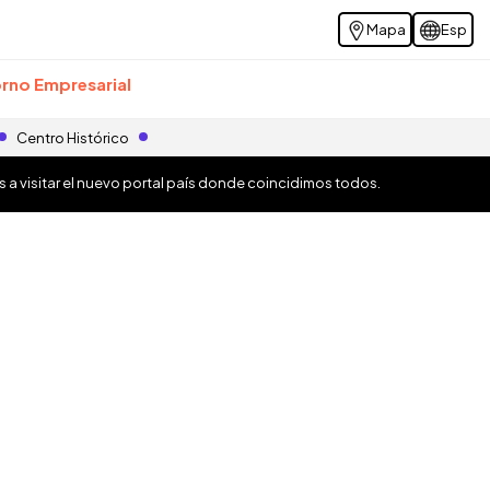
Mapa
Esp
rno Empresarial
Centro Histórico
os a visitar el nuevo portal país donde coincidimos todos.