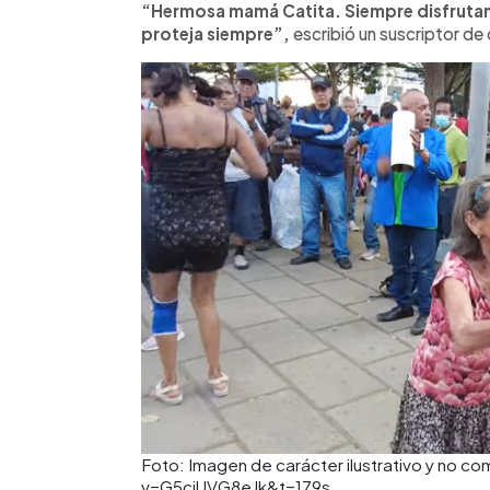
“Hermosa mamá Catita. Siempre disfrutand
proteja siempre”,
escribió un suscriptor de 
Foto: Imagen de carácter ilustrativo y no 
v=G5cjUVG8eJk&t=179s