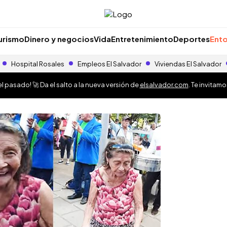
urismo
Dinero y negocios
Vida
Entretenimiento
Deportes
Ento
Hospital Rosales
Empleos El Salvador
Viviendas El Salvador
 pasado! 🚀 Da el salto a la nueva versión de
elsalvador.com
. Te invitam