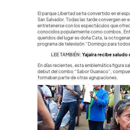
0:00
Facebook
Twitter
►
Escuchar artículo
El parque Libertad se ha convertido en el esp
San Salvador. Todas las tarde convergen en 
entretenerse con los espectáculos que ofrece
conocidos popularmente como combos. Entre
queridos del lugar es doña Cata, la octogenar
programa de televisión “Domingo para todos
LEE TAMBIÉN:
Yajaira recibe saludo 
En días recientes, esta emblemática figura sa
debut del combo “Sabor Guanaco”, compues
formaban parte de otras agrupaciones.