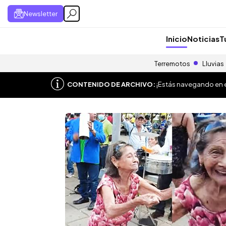
Newsletter
Inicio
Noticias
T
Terremotos
Lluvias
CONTENIDO DE ARCHIVO:
¡Estás navegando en el