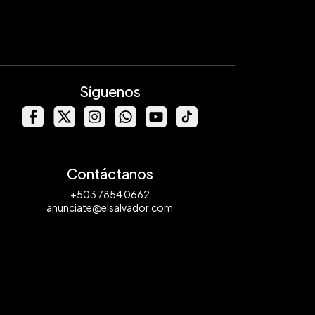
Síguenos
Contáctanos
+503 7854 0662
anunciate@elsalvador.com