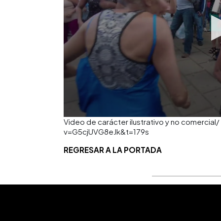
Video de carácter ilustrativo y no comerci
v=G5cjUVG8eJk&t=179s
REGRESAR A LA PORTADA