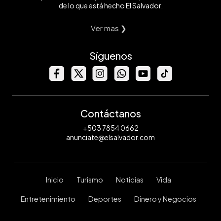
de lo que está hecho El Salvador.
Ver mas ❯
Síguenos
Contáctanos
+503 7854 0662
anunciate@elsalvador.com
Inicio
Turismo
Noticias
Vida
Entretenimiento
Deportes
Dinero y Negocios