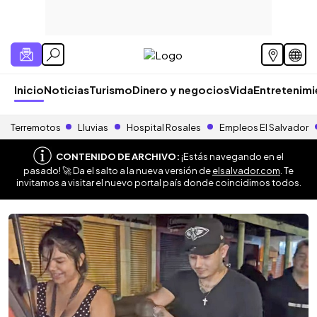
Inicio
Noticias
Turismo
Dinero y negocios
Vida
Entretenim
Terremotos
Lluvias
Hospital Rosales
Empleos El Salvador
CONTENIDO DE ARCHIVO:
¡Estás navegando en el
pasado! 🚀 Da el salto a la nueva versión de
elsalvador.com
. Te
invitamos a visitar el nuevo portal país donde coincidimos todos.