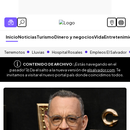
Inicio
Noticias
Turismo
Dinero y negocios
Vida
Entretenim
Terremotos
Lluvias
Hospital Rosales
Empleos El Salvador
CONTENIDO DE ARCHIVO:
¡Estás navegando en el
pasado! 🚀 Da el salto a la nueva versión de
elsalvador.com
. Te
invitamos a visitar el nuevo portal país donde coincidimos todos.