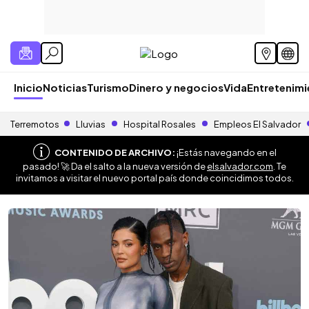
Inicio
Noticias
Turismo
Dinero y negocios
Vida
Entretenim
Terremotos
Lluvias
Hospital Rosales
Empleos El Salvador
CONTENIDO DE ARCHIVO:
¡Estás navegando en el
pasado! 🚀 Da el salto a la nueva versión de
elsalvador.com
. Te
invitamos a visitar el nuevo portal país donde coincidimos todos.