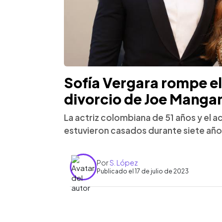
Sofía Vergara rompe el 
divorcio de Joe Mangan
La actriz colombiana de 51 años y el 
estuvieron casados durante siete año
Por
S. López
Publicado el 17 de julio de 2023
0:00