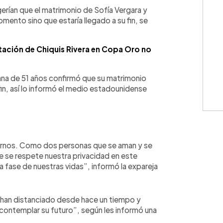
WhatsApp
Copiar link
rían que el matrimonio de Sofía Vergara y
mento sino que estaría llegado a su fin, se
entación de Chiquis Rivera en Copa Oro no
ana de 51 años confirmó que su matrimonio
fin, así lo informó el medio estadounidense
iarnos. Como dos personas que se aman y se
se respete nuestra privacidad en este
ase de nuestras vidas”, informó la expareja
e han distanciado desde hace un tiempo y
 contemplar su futuro”, según les informó una