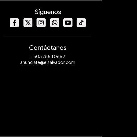
Síguenos
Contáctanos
+503 7854 0662
anunciate@elsalvador.com