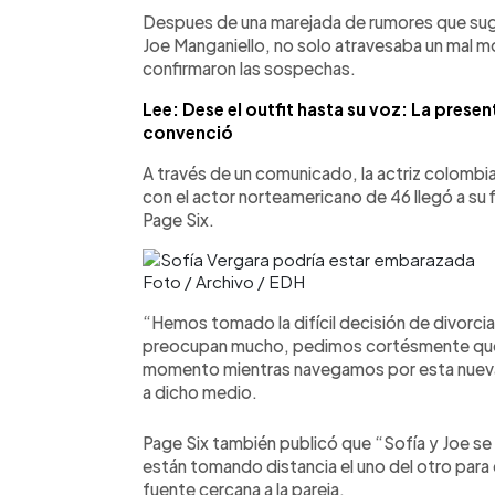
Facebook
Twitter
►
Escuchar artículo
Despues de una marejada de rumores que suge
Joe Manganiello, no solo atravesaba un mal mo
confirmaron las sospechas.
Lee: Dese el outfit hasta su voz: La pres
convenció
A través de un comunicado, la actriz colombi
con el actor norteamericano de 46 llegó a su 
Page Six.
Foto / Archivo / EDH
“Hemos tomado la difícil decisión de divorc
preocupan mucho, pedimos cortésmente que 
momento mientras navegamos por esta nueva f
a dicho medio.
Page Six también publicó que “Sofía y Joe s
están tomando distancia el uno del otro para
fuente cercana a la pareja.