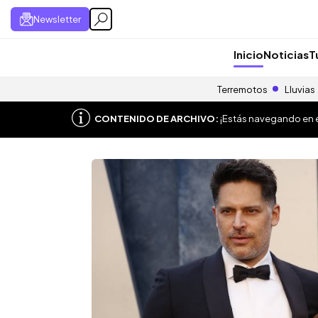
Newsletter
Inicio
Noticias
T
Terremotos
Lluvias
CONTENIDO DE ARCHIVO:
¡Estás navegando en el