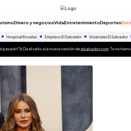
urismo
Dinero y negocios
Vida
Entretenimiento
Deportes
Ento
Hospital Rosales
Empleos El Salvador
Viviendas El Salvador
 pasado! 🚀 Da el salto a la nueva versión de
elsalvador.com
. Te invitam