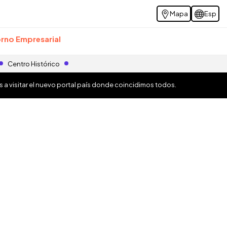
Mapa
Esp
rno Empresarial
Centro Histórico
os a visitar el nuevo portal país donde coincidimos todos.