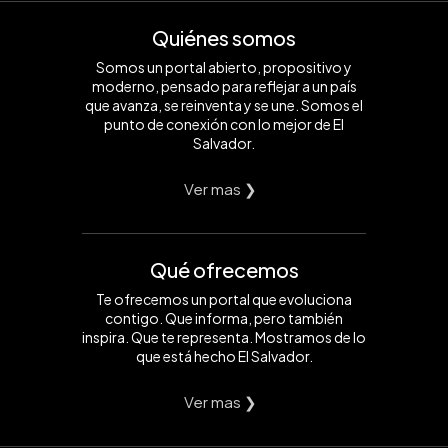
Quiénes somos
Somos un portal abierto, propositivo y
moderno, pensado para reflejar a un país
que avanza, se reinventa y se une. Somos el
punto de conexión con lo mejor de El
Salvador.
Ver mas ❯
Qué ofrecemos
Te ofrecemos un portal que evoluciona
contigo. Que informa, pero también
inspira. Que te representa. Mostramos de lo
que está hecho El Salvador.
Ver mas ❯