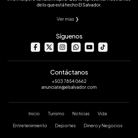
de lo que está hecho El Salvador.
Ver mas ❯
Síguenos
Contáctanos
+503 7854 0662
anunciate@elsalvador.com
Inicio
Turismo
Noticias
Vida
Entretenimiento
Deportes
Dinero y Negocios