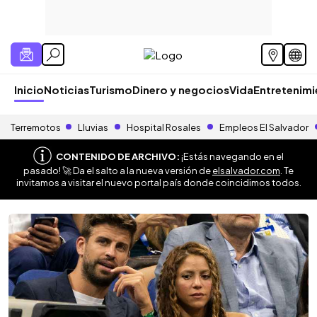
Inicio
Noticias
Turismo
Dinero y negocios
Vida
Entretenim
Terremotos
Lluvias
Hospital Rosales
Empleos El Salvador
CONTENIDO DE ARCHIVO:
¡Estás navegando en el
pasado! 🚀 Da el salto a la nueva versión de
elsalvador.com
. Te
invitamos a visitar el nuevo portal país donde coincidimos todos.