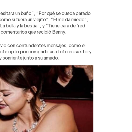
cesitara un baño”, “Por qué se queda parado
omo si fuera un viejito”, “Él me da miedo”,
a bella y la bestia”, y “Tiene cara de ‘red
s comentarios que recibió Benny.
novio con contundentes mensajes, como el
tante optó por compartir una foto en su story
y sonriente junto a su amado.