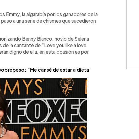
WhatsApp
Copiar link
los Emmy, la algarabía por los ganadores de la
r paso a una serie de chismes que sucedieron
agonizando Benny Blanco, novio de Selena
de la cantante de “Love you like a love
ran digno de ella, en esta ocasión es por
su sobrepeso: “Me cansé de estar a dieta”