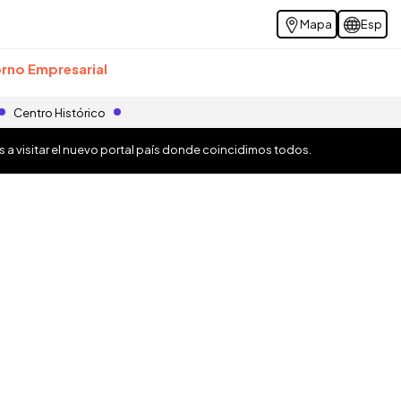
Mapa
Esp
rno Empresarial
Centro Histórico
os a visitar el nuevo portal país donde coincidimos todos.