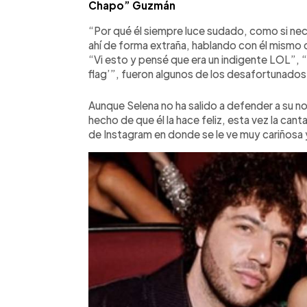
Chapo” Guzmán
“Por qué él siempre luce sudado, como si ne
ahí de forma extraña, hablando con él mismo c
“Vi esto y pensé que era un indigente LOL”, “L
flag’”, fueron algunos de los desafortunado
Aunque Selena no ha salido a defender a su 
hecho de que él la hace feliz, esta vez la can
de Instagram en donde se le ve muy cariñosa 