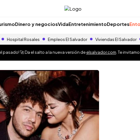
urismo
Dinero y negocios
Vida
Entretenimiento
Deportes
Ento
Hospital Rosales
Empleos El Salvador
Viviendas El Salvador
 pasado! 🚀 Da el salto a la nueva versión de
elsalvador.com
. Te invitam