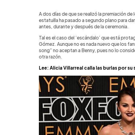
0:00
Facebook
Twitter
►
Escuchar artículo
A dos días de que se realizó la premiación de 
estatuilla ha pasado a segundo plano para da
antes, durante y después de la ceremonia.
Tal es el caso del ‘escándalo’ que está prot
Gómez. Aunque no es nada nuevo que los fans 
song” no aceptan a Benny, pues no lo conside
otra razón.
Lee: Alicia Villarreal calla las burlas por 