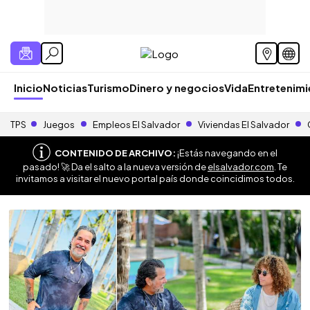
Inicio
Noticias
Turismo
Dinero y negocios
Vida
Entretenim
TPS
Juegos
Empleos El Salvador
Viviendas El Salvador
CONTENIDO DE ARCHIVO:
¡Estás navegando en el
pasado! 🚀 Da el salto a la nueva versión de
elsalvador.com
. Te
invitamos a visitar el nuevo portal país donde coincidimos todos.