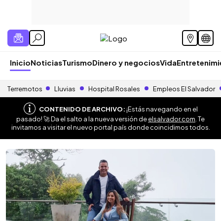
Inicio
Noticias
Turismo
Dinero y negocios
Vida
Entretenim
Terremotos
Lluvias
Hospital Rosales
Empleos El Salvador
CONTENIDO DE ARCHIVO:
¡Estás navegando en el
pasado! 🚀 Da el salto a la nueva versión de
elsalvador.com
. Te
invitamos a visitar el nuevo portal país donde coincidimos todos.