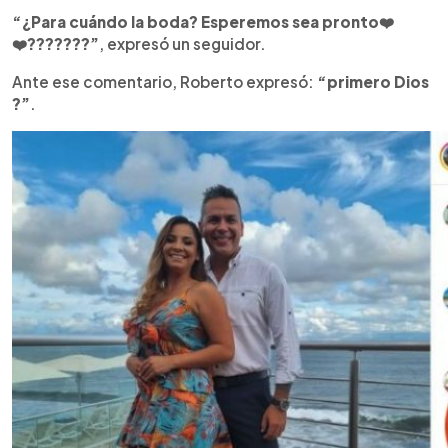
“¿Para cuándo la boda? Esperemos sea pronto❤️
❤️???????”
, expresó un seguidor.
Ante ese comentario, Roberto expresó:
“primero Dios
?”
.