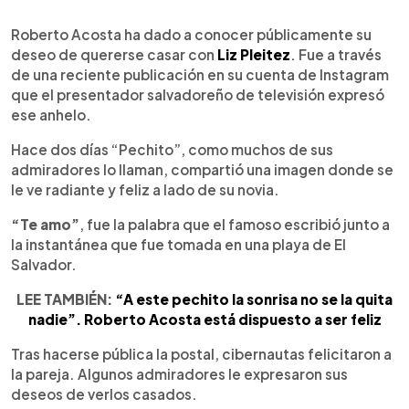
0:00
►
Escuchar artículo
Roberto Acosta ha dado a conocer públicamente su
deseo de quererse casar con
Liz Pleitez
. Fue a través
de una reciente publicación en su cuenta de Instagram
que el presentador salvadoreño de televisión expresó
ese anhelo.
Hace dos días “Pechito”, como muchos de sus
admiradores lo llaman, compartió una imagen donde se
le ve radiante y feliz a lado de su novia.
“Te amo”
, fue la palabra que el famoso escribió junto a
la instantánea que fue tomada en una playa de El
Salvador.
LEE TAMBIÉN:
“A este pechito la sonrisa no se la quita
nadie”. Roberto Acosta está dispuesto a ser feliz
Tras hacerse pública la postal, cibernautas felicitaron a
la pareja. Algunos admiradores le expresaron sus
deseos de verlos casados.