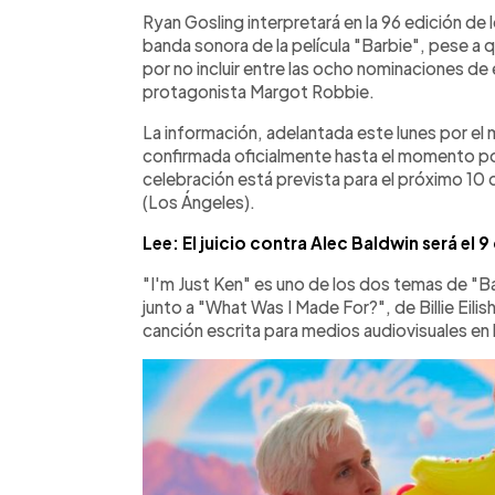
Facebook
Twitter
►
Escuchar artículo
Ryan Gosling interpretará en la 96 edición de l
banda sonora de la película "Barbie", pese a
por no incluir entre las ocho nominaciones de e
protagonista Margot Robbie.
La información, adelantada este lunes por el 
confirmada oficialmente hasta el momento por
celebración está prevista para el próximo 10
(Los Ángeles).
Lee: El juicio contra Alec Baldwin será el 9
"I'm Just Ken" es uno de los dos temas de "B
junto a "What Was I Made For?", de Billie Eili
canción escrita para medios audiovisuales en