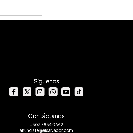
Síguenos
Contáctanos
+503 7854 0662
anunciate@elsalvador.com