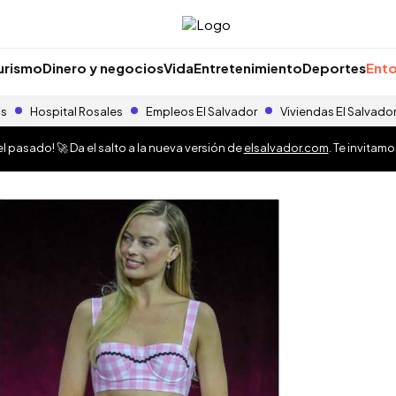
urismo
Dinero y negocios
Vida
Entretenimiento
Deportes
Ento
as
Hospital Rosales
Empleos El Salvador
Viviendas El Salvado
 pasado! 🚀 Da el salto a la nueva versión de
elsalvador.com
. Te invitam