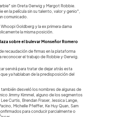
Barbie" sin Greta Gerwig y Margot Robbie.
en la película sin su talento, valor y genio",
 un comunicado.
o Whoopi Goldberg y la ex primera dama
blicamente la misma posición.
a plaza sobre el bulevar Monseñor Romero
 de recaudación de firmas en la plataforma
a reconocer el trabajo de Robbie y Gerwig.
r servirá para tratar de dejar atrás esta
s que ya hablaban de la predisposición del
 también desveló los nombres de algunas de
cómico Jimmy Kimmel, alguno de los segmentos
e Lee Curtis, Brendan Fraser, Jessica Lange,
cino, Michelle Pfeiffer, Ke Huy Quan, Sam
confirmados para conducir parcialmente o
 Óscar