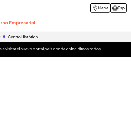
Mapa
Esp
rno Empresarial
r
Centro Histórico
os a visitar el nuevo portal país donde coincidimos todos.