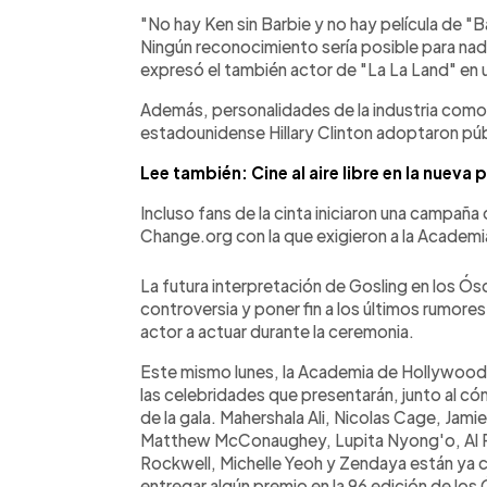
"No hay Ken sin Barbie y no hay película de "
Ningún reconocimiento sería posible para nadie 
expresó el también actor de "La La Land" en
Además, personalidades de la industria com
estadounidense Hillary Clinton adoptaron pú
Lee también: Cine al aire libre en la nuev
Incluso fans de la cinta iniciaron una campaña
Change.org con la que exigieron a la Academi
La futura interpretación de Gosling en los Ósca
controversia y poner fin a los últimos rumore
actor a actuar durante la ceremonia.
Este mismo lunes, la Academia de Hollywood
las celebridades que presentarán, junto al 
de la gala. Mahershala Ali, Nicolas Cage, Jami
Matthew McConaughey, Lupita Nyong'o, Al Pa
Rockwell, Michelle Yeoh y Zendaya están ya 
entregar algún premio en la 96 edición de los