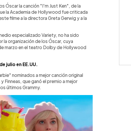
WhatsApp
Copiar link
os Óscar la canción "I'm Just Ken", de la
 que la Academia de Hollywood fue criticada
ste filme a la directora Greta Gerwig y a la
medio especializado Variety, no ha sido
 la organización de los Óscar, cuya
 de marzo en el teatro Dolby de Hollywood
 de julio en EE.UU.
arbie" nominados a mejor canción original
sh y Finneas, que ganó el premio a mejor
 los últimos Grammy.