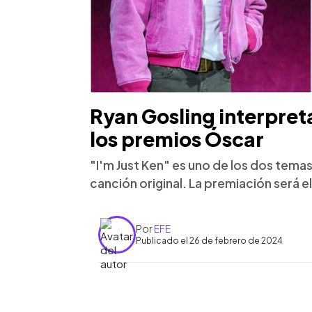
Ryan Gosling interpreta
los premios Óscar
"I'm Just Ken" es uno de los dos tem
canción original. La premiación será e
Por
EFE
Publicado el 26 de febrero de 2024
0:00