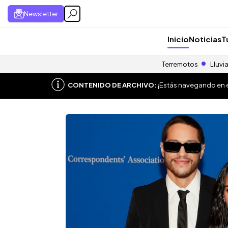
Newsletter
Inicio
Noticias
T
Terremotos
Lluvi
CONTENIDO DE ARCHIVO:
¡Estás navegando en el