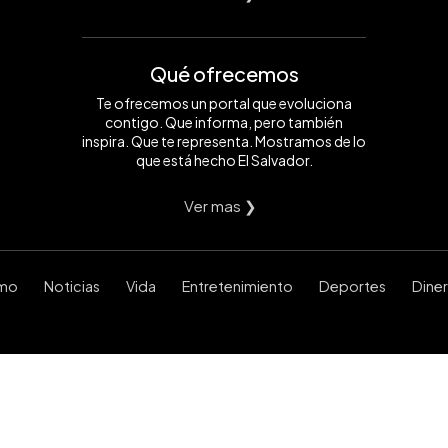
Qué ofrecemos
Te ofrecemos un portal que evoluciona
contigo. Que informa, pero también
inspira. Que te representa. Mostramos de lo
que está hecho El Salvador.
Ver mas ❯
smo
Noticias
Vida
Entretenimiento
Deportes
Dine