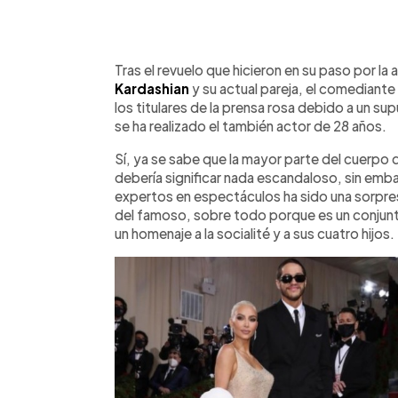
0:00
Facebook
Twitter
►
Escuchar artículo
Tras el revuelo que hicieron en su paso por la 
Kardashian
y su actual pareja, el comedian
los titulares de la prensa rosa debido a un 
se ha realizado el también actor de 28 años.
Sí, ya se sabe que la mayor parte del cuerpo
debería significar nada escandaloso, sin emba
expertos en espectáculos ha sido una sorpres
del famoso, sobre todo porque es un conjunto
un homenaje a la socialité y a sus cuatro hijos.