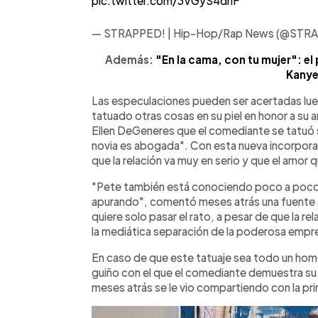
pic.twitter.com/3VGyS4driF
— STRAPPED! | Hip-Hop/Rap News (@ST
Además:
"En la cama, con tu mujer": e
Kanye
Las especulaciones pueden ser acertadas lu
tatuado otras cosas en su piel en honor a su
Ellen DeGeneres que el comediante se tatuó s
novia es abogada". Con esta nueva incorpora
que la relación va muy en serio y que el amor 
"Pete también está conociendo poco a poco a
apurando", comentó meses atrás una fuente 
quiere solo pasar el rato, a pesar de que la r
la mediática separación de la poderosa empre
En caso de que este tatuaje sea todo un home
guiño con el que el comediante demuestra su a
meses atrás se le vio compartiendo con la p