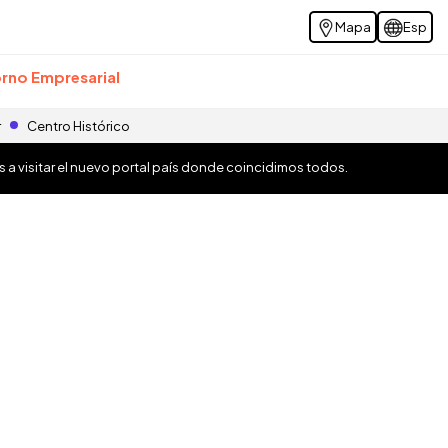
Mapa
Esp
rno Empresarial
r
Centro Histórico
os a visitar el nuevo portal país donde coincidimos todos.