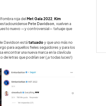
WhatsApp
Copiar link
alfombra roja del
Met Gala 2022
,
Kim
te estadounidense
Pete Davidson
, vuelven a
supuesto nuevo —y controversial— tatuaje que
 de Davidson está
tatuado
y que uno más no
rgo para aquellos fieles seguidores y para los
a encontrar una nueva marca en la clavícula
 de letras que podrían ser (¡a todas luces!)