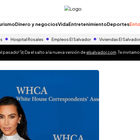
urismo
Dinero y negocios
Vida
Entretenimiento
Deportes
Ento
as
Hospital Rosales
Empleos El Salvador
Viviendas El Salvado
 pasado! 🚀 Da el salto a la nueva versión de
elsalvador.com
. Te invitam