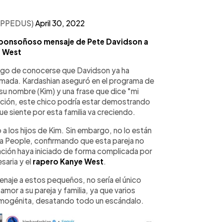
RAPPEDUS)
April 30, 2022
l ponsoñoso mensaje de Pete Davidson a
 West
ego de conocerse que Davidson ya ha
 amada. Kardashian aseguró en el programa de
u nombre (Kim) y una frase que dice "mi
ción, este chico podría estar demostrando
que siente por esta familia va creciendo.
 los hijos de Kim. Sin embargo, no lo están
a People, confirmando que esta pareja no
elación haya iniciado de forma complicada por
saria y el
rapero Kanye West
.
naje a estos pequeños, no sería el único
mor a su pareja y familia, ya que varios
rimogénita, desatando todo un escándalo.