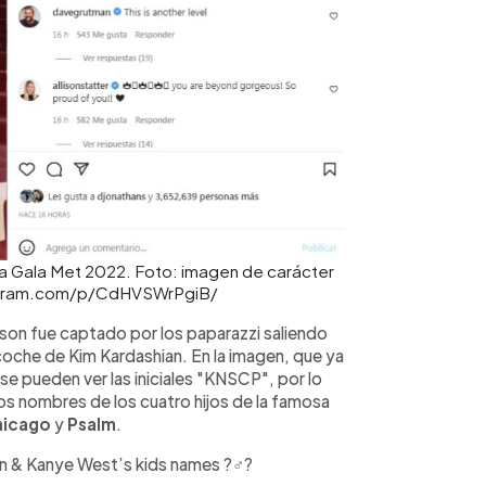
 la Gala Met 2022. Foto: imagen de carácter
stagram.com/p/CdHVSWrPgiB/
son fue captado por los paparazzi saliendo
coche de Kim Kardashian. En la imagen, que ya
se pueden ver las iniciales "KNSCP", por lo
os nombres de los cuatro hijos de la famosa
hicago
y
Psalm
.
n & Kanye West’s kids names ?‍♂️?