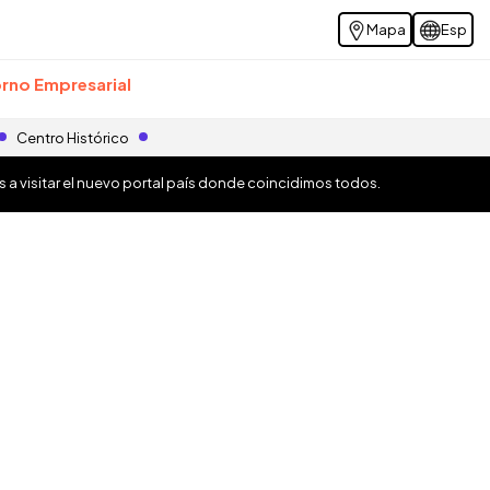
Mapa
Esp
rno Empresarial
Centro Histórico
os a visitar el nuevo portal país donde coincidimos todos.