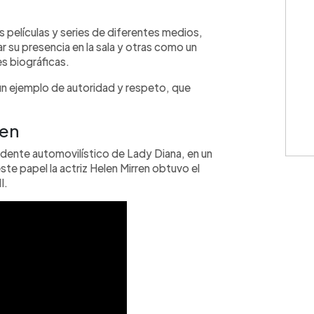
WhatsApp
Copiar link
películas y series de diferentes medios,
su presencia en la sala y otras como un
es biográficas.
 un ejemplo de autoridad y respeto, que
ren
cidente automovilístico de Lady Diana, en un
este papel la actriz Helen Mirren obtuvo el
I.