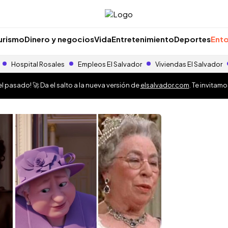
urismo
Dinero y negocios
Vida
Entretenimiento
Deportes
Ento
Hospital Rosales
Empleos El Salvador
Viviendas El Salvador
 pasado! 🚀 Da el salto a la nueva versión de
elsalvador.com
. Te invitam