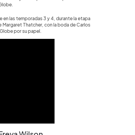
Globe.
e en las temporadas 3 y 4, durante la etapa
 de Margaret Thatcher, con la boda de Carlos
Globe por su papel.
 Freya Wilson