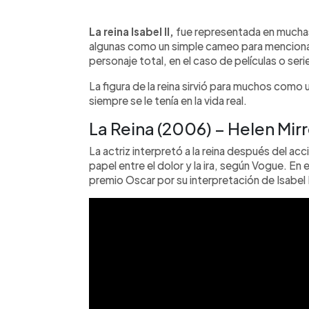
0:00
Facebook
Twitter
►
Escuchar artículo
La reina Isabel II,
fue representada en muchas 
algunas como un simple cameo para mencionar 
personaje total, en el caso de películas o seri
La figura de la reina sirvió para muchos como
siempre se le tenía en la vida real.
La Reina (2006) – Helen Mir
La actriz interpretó a la reina después del ac
papel entre el dolor y la ira, según Vogue. En 
premio Oscar por su interpretación de Isabel I