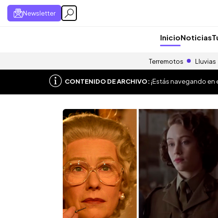
Newsletter
Inicio
Noticias
T
Terremotos
Lluvias
CONTENIDO DE ARCHIVO:
¡Estás navegando en el