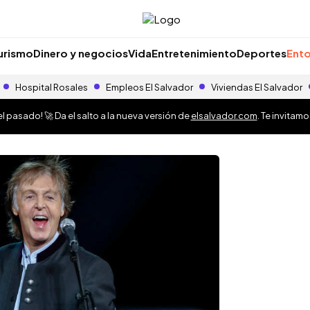
urismo
Dinero y negocios
Vida
Entretenimiento
Deportes
Ento
Hospital Rosales
Empleos El Salvador
Viviendas El Salvador
 pasado! 🚀 Da el salto a la nueva versión de
elsalvador.com
. Te invitam