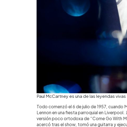
Paul McCartney es una de las leyendas vivas
Todo comenzó el 6 de julio de 1957, cuando M
Lennon en una fiesta parroquial en Liverpool. 
versión poco ortodoxa de “Come Go With Me”
acercó tras el show, tomó una guitarra y eje