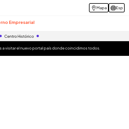
Mapa
Esp
rno Empresarial
Centro Histórico
os a visitar el nuevo portal país donde coincidimos todos.