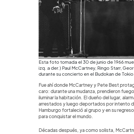
Esta foto tomada el 30 de junio de 1966 mues
izq. a der.) Paul McCartney, Ringo Starr, Ge
durante su concierto en el Budokan de Tokio
Fue ahí donde McCartney y Pete Best protago
caro: durante una mudanza, prendieron fuego
iluminar la habitación. El dueño del lugar, ala
arrestados y luego deportados por intento de
Hamburgo fortaleció al grupo y en su regreso 
para conquistar el mundo.
Décadas después, ya como solista, McCartn