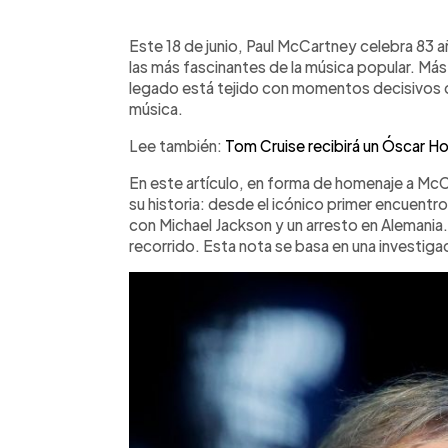
0:00
Facebook
Twitter
►
Escuchar artículo
Este 18 de junio, Paul McCartney celebra 83 añ
las más fascinantes de la música popular. Más a
legado está tejido con momentos decisivos qu
música.
Lee también:
Tom Cruise recibirá un Óscar Hon
En este artículo, en forma de homenaje a M
su historia: desde el icónico primer encuent
con Michael Jackson y un arresto en Alemania.
recorrido. Esta nota se basa en una investigac