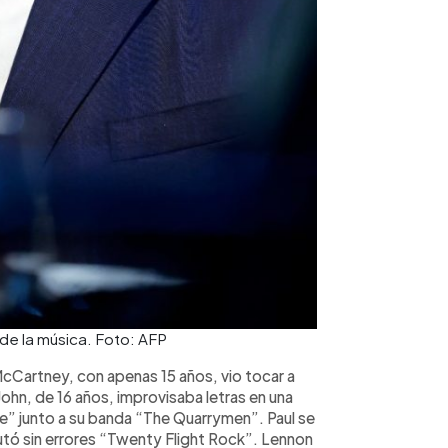
 de la música. Foto: AFP
cCartney, con apenas 15 años, vio tocar a
John, de 16 años, improvisaba letras en una
 junto a su banda “The Quarrymen”. Paul se
cutó sin errores “Twenty Flight Rock”. Lennon