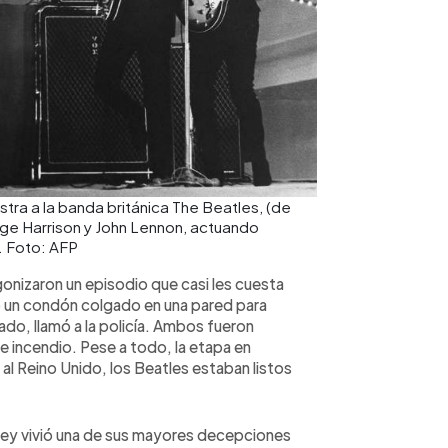
tra a la banda británica The Beatles, (de
orge Harrison y John Lennon, actuando
. Foto: AFP
nizaron un episodio que casi les cuesta
 un condón colgado en una pared para
rmado, llamó a la policía. Ambos fueron
 incendio. Pese a todo, la etapa en
al Reino Unido, los Beatles estaban listos
ey vivió una de sus mayores decepciones