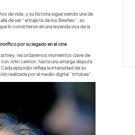
WhatsApp
Copiar link
os de vida, y su historia sigue siendo una de
llá de ser “el bajista de los Beatles”, su
e lo convirtieron en una leyenda viva de la
orífico por su legado en el cine
cCartney, recordaremos momentos clave de
ro con John Lennon, hasta una amarga disputa
 Cada episodio refleja la intensidad de su
ión realizada por el medio digital “Infobae”.