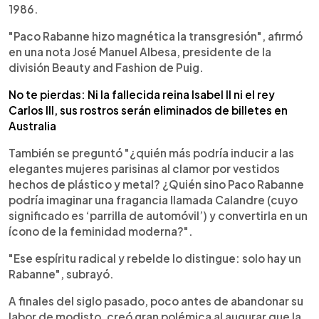
1986.
"Paco Rabanne hizo magnética la transgresión", afirmó
en una nota José Manuel Albesa, presidente de la
división Beauty and Fashion de Puig.
No te pierdas: Ni la fallecida reina Isabel II ni el rey
Carlos III, sus rostros serán eliminados de billetes en
Australia
También se preguntó "¿quién más podría inducir a las
elegantes mujeres parisinas al clamor por vestidos
hechos de plástico y metal? ¿Quién sino Paco Rabanne
podría imaginar una fragancia llamada Calandre (cuyo
significado es ‘parrilla de automóvil’) y convertirla en un
ícono de la feminidad moderna?".
"Ese espíritu radical y rebelde lo distingue: solo hay un
Rabanne", subrayó.
A finales del siglo pasado, poco antes de abandonar su
labor de modisto, creó gran polémica al augurar que la