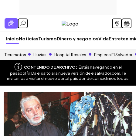
Inicio
Noticias
Turismo
Dinero y negocios
Vida
Entretenim
Terremotos
Lluvias
Hospital Rosales
Empleos El Salvador
CONTENIDO DE ARCHIVO:
¡Estás navegando en el
pasado! 🚀 Da el salto a la nueva versión de
elsalvador.com
. Te
invitamos a visitar el nuevo portal país donde coincidimos todos.