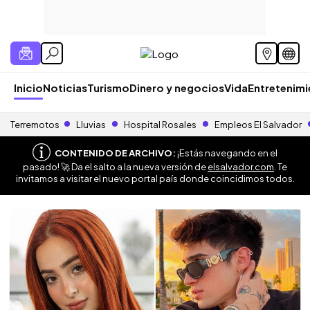
Inicio
Noticias
Turismo
Dinero y negocios
Vida
Entretenim
Terremotos
Lluvias
Hospital Rosales
Empleos El Salvador
CONTENIDO DE ARCHIVO:
¡Estás navegando en el
pasado! 🚀 Da el salto a la nueva versión de
elsalvador.com
. Te
invitamos a visitar el nuevo portal país donde coincidimos todos.