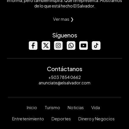
informa, pero también inspira. Que te representa. Mostramos
de lo que está hecho El Salvador.
Ver mas ❯
Síguenos
Contáctanos
+503 7854 0662
anunciate@elsalvador.com
Inicio
Turismo
Noticias
Vida
Entretenimiento
Deportes
Dinero y Negocios