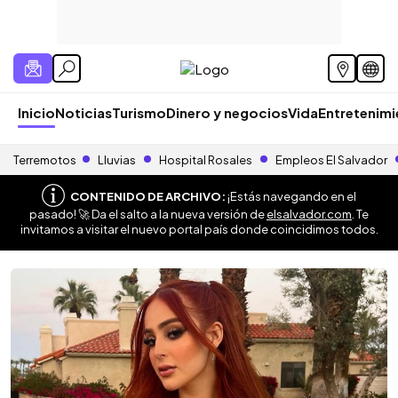
Inicio
Noticias
Turismo
Dinero y negocios
Vida
Entretenim
Terremotos
Lluvias
Hospital Rosales
Empleos El Salvador
CONTENIDO DE ARCHIVO:
¡Estás navegando en el
pasado! 🚀 Da el salto a la nueva versión de
elsalvador.com
. Te
invitamos a visitar el nuevo portal país donde coincidimos todos.